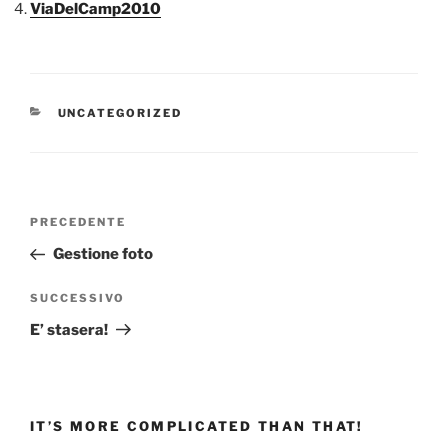
ViaDelCamp2010
CATEGORIE
UNCATEGORIZED
Navigazione
Articolo
PRECEDENTE
articoli
precedente:
Gestione foto
Articolo
SUCCESSIVO
successivo
E’ stasera!
IT’S MORE COMPLICATED THAN THAT!