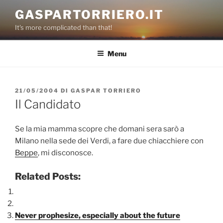
Salta
GASPARTORRIERO.IT
al
It's more complicated than that!
contenuto
Menu
PUBBLICATO
21/05/2004
DI
GASPAR TORRIERO
IL
Il Candidato
Se la mia mamma scopre che domani sera sarò a
Milano nella sede dei Verdi, a fare due chiacchiere con
Beppe
, mi disconosce.
Related Posts:
Never prophesize, especially about the future