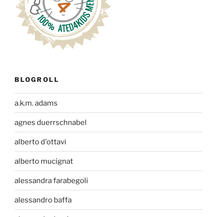
BLOGROLL
a.k.m. adams
agnes duerrschnabel
alberto d'ottavi
alberto mucignat
alessandra farabegoli
alessandro baffa