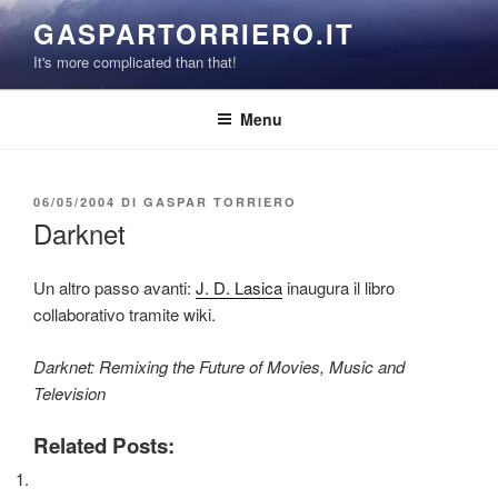
Salta
GASPARTORRIERO.IT
al
It's more complicated than that!
contenuto
Menu
PUBBLICATO
06/05/2004
DI
GASPAR TORRIERO
IL
Darknet
Un altro passo avanti:
J. D. Lasica
inaugura il libro
collaborativo tramite wiki.
Darknet: Remixing the Future of Movies, Music and
Television
Related Posts: