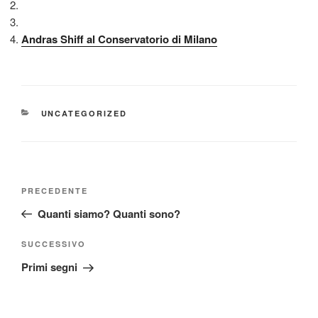
Andras Shiff al Conservatorio di Milano
CATEGORIE
UNCATEGORIZED
Navigazione
Articolo
PRECEDENTE
articoli
precedente:
Quanti siamo? Quanti sono?
Articolo
SUCCESSIVO
successivo
Primi segni