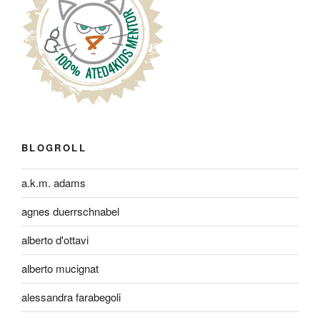
BLOGROLL
a.k.m. adams
agnes duerrschnabel
alberto d'ottavi
alberto mucignat
alessandra farabegoli