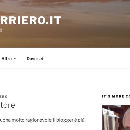
RRIERO.IT
t!
Altro
Dove sei
IT’S MORE 
ERO
itore
uona molto ragionevole: il blogger è più