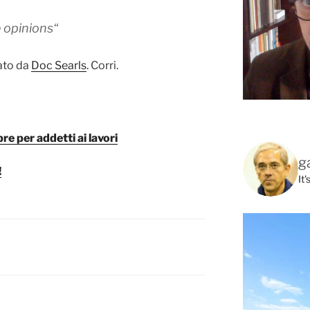
e opinions
“
lato da
Doc Searls
. Corri.
e per addetti ai lavori
g
!
It