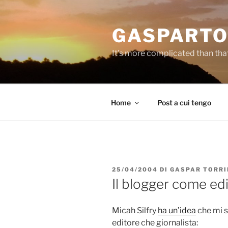
Salta
al
GASPARTO
contenuto
It's more complicated than tha
Home
Post a cui tengo
PUBBLICATO
25/04/2004
DI
GASPAR TORRI
IL
Il blogger come ed
Micah Silfry
ha un’idea
che mi s
editore che giornalista: