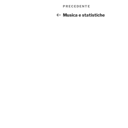
Navigazione
Articolo
PRECEDENTE
articoli
precedente:
Musica e statistiche