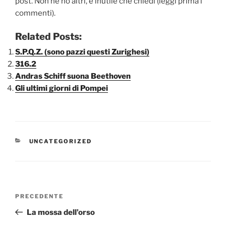
post. Non ne ho altri, è inutile che chiedi (leggi prima i
commenti).
Related Posts:
S.P.Q.Z. (sono pazzi questi Zurighesi)
316.2
Andras Schiff suona Beethoven
Gli ultimi giorni di Pompei
CATEGORIE
UNCATEGORIZED
Navigazione
Articolo
PRECEDENTE
articoli
precedente:
La mossa dell’orso