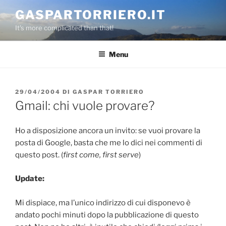
Salta
GASPARTORRIERO.IT
al
It's more complicated than that!
contenuto
Menu
PUBBLICATO
29/04/2004
DI
GASPAR TORRIERO
IL
Gmail: chi vuole provare?
Ho a disposizione ancora un invito: se vuoi provare la
posta di Google, basta che me lo dici nei commenti di
questo post. (
first come, first serve
)
Update:
Mi dispiace, ma l’unico indirizzo di cui disponevo è
andato pochi minuti dopo la pubblicazione di questo