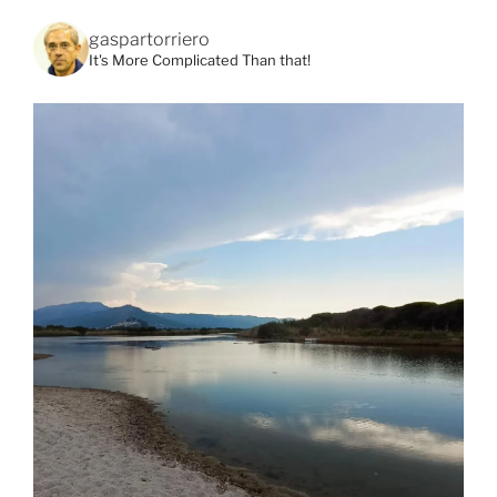
gaspartorriero
It's More Complicated Than that!