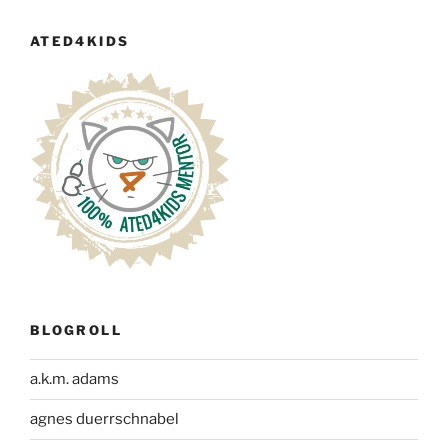
ATED4KIDS
BLOGROLL
a.k.m. adams
agnes duerrschnabel