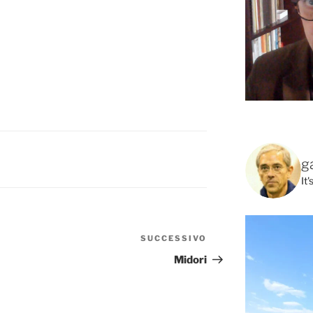
g
It
SUCCESSIVO
Articolo
successivo
Midori