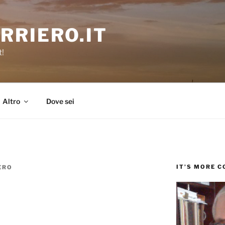
RRIERO.IT
t!
Altro
Dove sei
IT’S MORE 
ERO