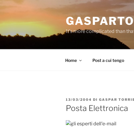
Salta
al
GASPARTO
contenuto
It's more complicated than tha
Home
Post a cui tengo
PUBBLICATO
13/03/2004
DI
GASPAR TORRI
IL
Posta Elettronica