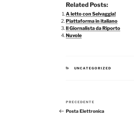
Related Posts:
A letto con Selvaggia!
Piattaforma in italiano
Il Giornalista da Riporto
Nuvole
CATEGORIE
UNCATEGORIZED
Navigazione
Articolo
PRECEDENTE
articoli
precedente:
Posta Elettronica