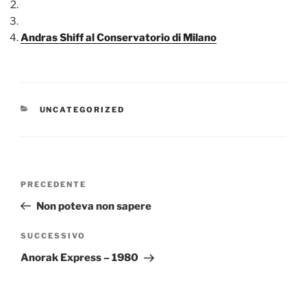
Andras Shiff al Conservatorio di Milano
CATEGORIE
UNCATEGORIZED
Navigazione
Articolo
PRECEDENTE
articoli
precedente:
Non poteva non sapere
Articolo
SUCCESSIVO
successivo
Anorak Express – 1980