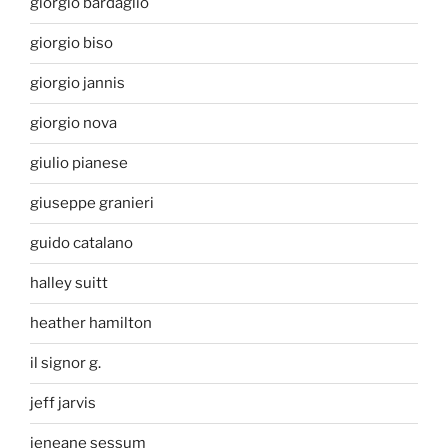
giorgio bardaglio
giorgio biso
giorgio jannis
giorgio nova
giulio pianese
giuseppe granieri
guido catalano
halley suitt
heather hamilton
il signor g.
jeff jarvis
jeneane sessum