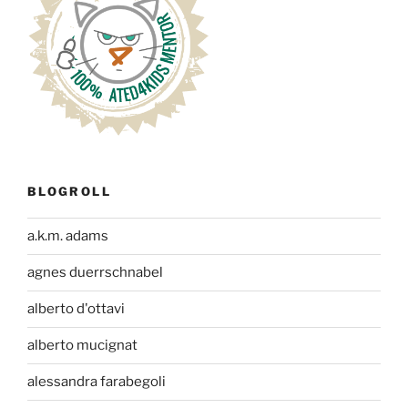
BLOGROLL
a.k.m. adams
agnes duerrschnabel
alberto d'ottavi
alberto mucignat
alessandra farabegoli