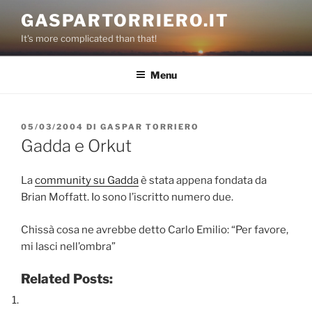
Salta
GASPARTORRIERO.IT
al
It's more complicated than that!
contenuto
Menu
PUBBLICATO
05/03/2004
DI
GASPAR TORRIERO
IL
Gadda e Orkut
La
community su Gadda
è stata appena fondata da
Brian Moffatt. Io sono l’iscritto numero due.
Chissà cosa ne avrebbe detto Carlo Emilio: “Per favore,
mi lasci nell’ombra”
Related Posts: