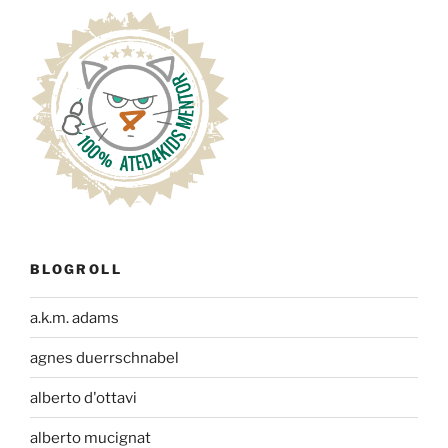
BLOGROLL
a.k.m. adams
agnes duerrschnabel
alberto d'ottavi
alberto mucignat