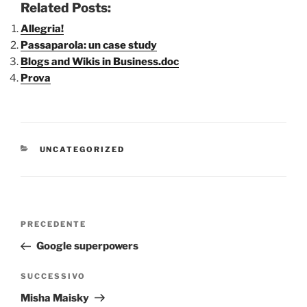
Related Posts:
Allegria!
Passaparola: un case study
Blogs and Wikis in Business.doc
Prova
CATEGORIE
UNCATEGORIZED
Navigazione
Articolo
PRECEDENTE
articoli
precedente:
Google superpowers
Articolo
SUCCESSIVO
successivo
Misha Maisky