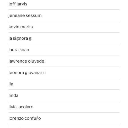
jeff jarvis
jeneane sessum
kevin marks
la signora g.
laura koan
lawrence oluyede
leonora giovanazzi
lia
linda
livia iacolare
lorenzo confu§o