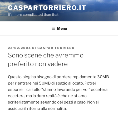
Salta
GASPARTORRIERO.IT
al
It's more complicated than that!
contenuto
Menu
PUBBLICATO
23/02/2004
DI
GASPAR TORRIERO
IL
Sono scene che avremmo
preferito non vedere
Questo blog ha bisogno di perdere rapidamente 30MB
per rientrare nei 50MB di spazio allocato. Potrei
esporre il cartello “stiamo lavorando per voi” eccetera
eccetera, ma la dura realtà è che ne stiamo
scriteriatamente segando dei pezzi a caso. Non si
assicura il ritorno alla normalità.