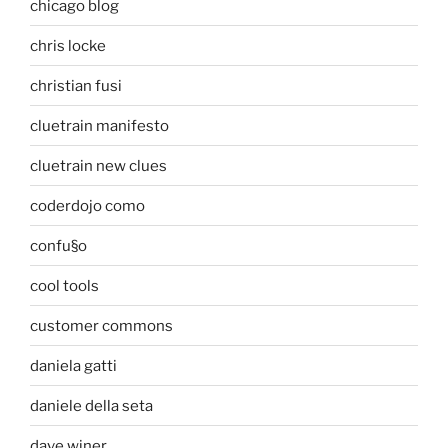
chicago blog
chris locke
christian fusi
cluetrain manifesto
cluetrain new clues
coderdojo como
confu§o
cool tools
customer commons
daniela gatti
daniele della seta
dave winer