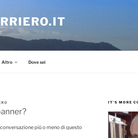
RRIERO.IT
t!
Altro
Dove sei
IT’S MORE 
ERO
 banner?
conversazione più o meno di questo