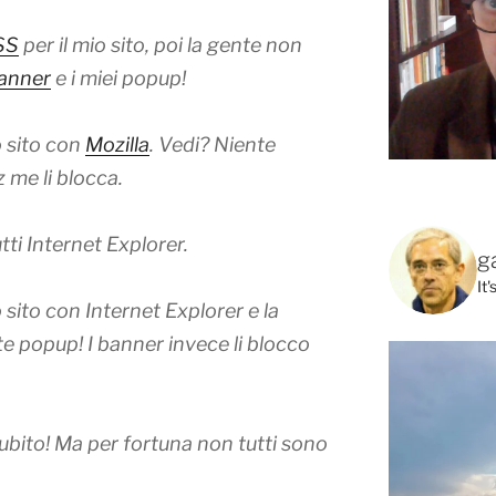
SS
per il mio sito, poi la gente non
banner
e i miei popup!
o sito con
Mozilla
. Vedi? Niente
 me li blocca.
ti Internet Explorer.
g
It
 sito con Internet Explorer e la
te popup! I banner invece li blocco
 subito! Ma per fortuna non tutti sono