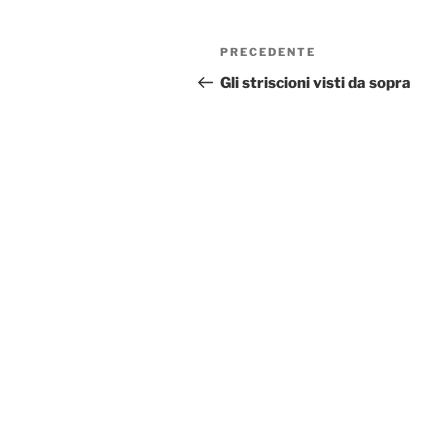
Navigazione
Articolo
PRECEDENTE
articoli
precedente:
Gli striscioni visti da sopra