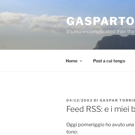
Salta
al
GASPARTO
contenuto
It's more complicated than tha
Home
Post a cui tengo
PUBBLICATO
04/12/2003
DI
GASPAR TORRI
IL
Feed RSS: e i miei
Oggi pomeriggio ho avuto una 
tono: