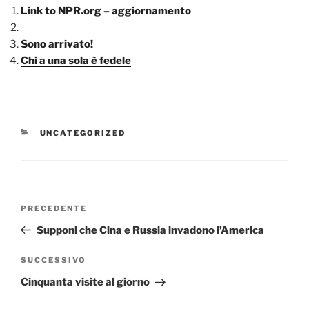
Link to NPR.org – aggiornamento
Sono arrivato!
Chi a una sola è fedele
CATEGORIE
UNCATEGORIZED
Navigazione
Articolo
PRECEDENTE
articoli
precedente:
Supponi che Cina e Russia invadono l’America
Articolo
SUCCESSIVO
successivo
Cinquanta visite al giorno