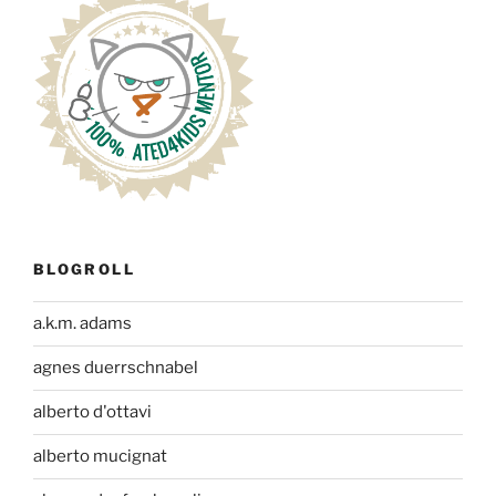
BLOGROLL
a.k.m. adams
agnes duerrschnabel
alberto d'ottavi
alberto mucignat