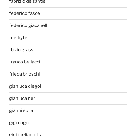
fabrizio de santis
federico fasce
federico giacanelli
feelbyte
flavio grassi
franco bellacci
frieda brioschi
gianluca diegoli
gianluca neri
gianni solla
gigi cogo
gigi tagliapietra