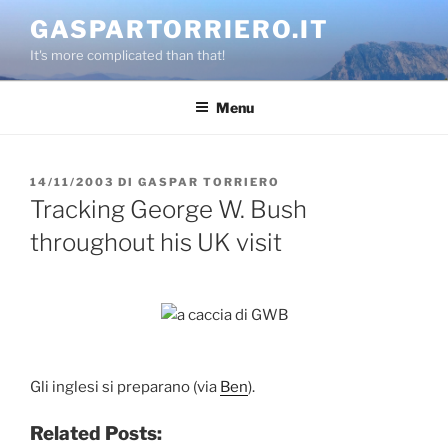
Salta
GASPARTORRIERO.IT
al
It's more complicated than that!
contenuto
Menu
PUBBLICATO
14/11/2003
DI
GASPAR TORRIERO
IL
Tracking George W. Bush
throughout his UK visit
Gli inglesi si preparano (via
Ben
).
Related Posts: