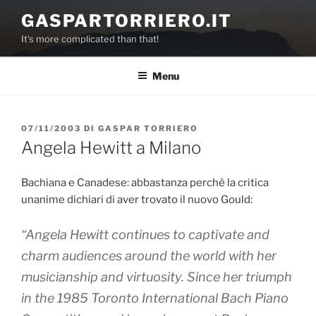
Salta
GASPARTORRIERO.IT
al
It's more complicated than that!
contenuto
Menu
PUBBLICATO
07/11/2003
DI
GASPAR TORRIERO
IL
Angela Hewitt a Milano
Bachiana e Canadese: abbastanza perchè la critica
unanime dichiari di aver trovato il nuovo Gould:
“Angela Hewitt continues to captivate and
charm audiences around the world with her
musicianship and virtuosity. Since her triumph
in the 1985 Toronto International Bach Piano