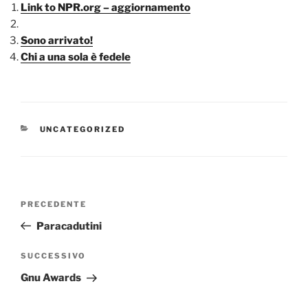
Link to NPR.org – aggiornamento
Sono arrivato!
Chi a una sola è fedele
CATEGORIE
UNCATEGORIZED
Navigazione
Articolo
PRECEDENTE
articoli
precedente:
Paracadutini
Articolo
SUCCESSIVO
successivo
Gnu Awards