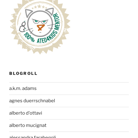
BLOGROLL
a.k.m. adams
agnes duerrschnabel
alberto d'ottavi
alberto mucignat
alessandra farabegoli