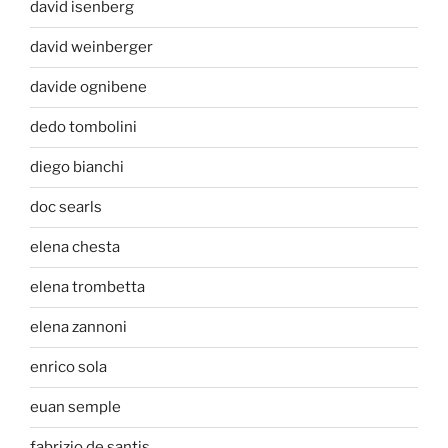
david isenberg
david weinberger
davide ognibene
dedo tombolini
diego bianchi
doc searls
elena chesta
elena trombetta
elena zannoni
enrico sola
euan semple
fabrizio de santis