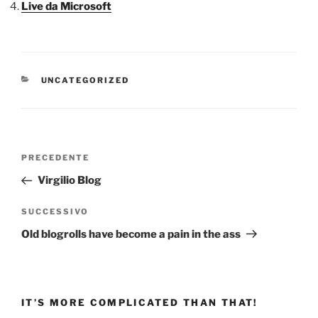
Live da Microsoft
CATEGORIE
UNCATEGORIZED
Navigazione
Articolo
PRECEDENTE
articoli
precedente:
Virgilio Blog
Articolo
SUCCESSIVO
successivo
Old blogrolls have become a pain in the ass
IT’S MORE COMPLICATED THAN THAT!