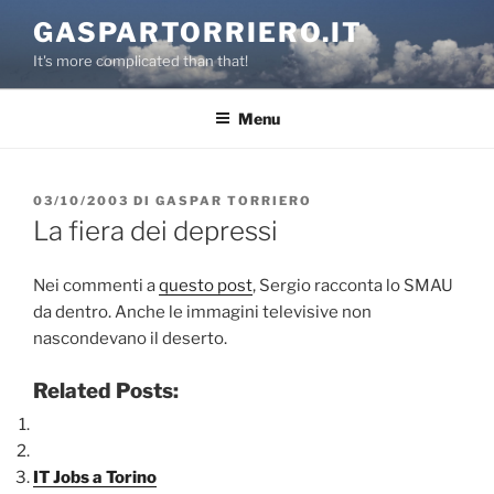
Salta
GASPARTORRIERO.IT
al
It's more complicated than that!
contenuto
Menu
PUBBLICATO
03/10/2003
DI
GASPAR TORRIERO
IL
La fiera dei depressi
Nei commenti a
questo post
, Sergio racconta lo SMAU
da dentro. Anche le immagini televisive non
nascondevano il deserto.
Related Posts:
IT Jobs a Torino