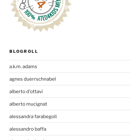
BLOGROLL
a.k.m. adams
agnes duerrschnabel
alberto d'ottavi
alberto mucignat
alessandra farabegoli
alessandro baffa