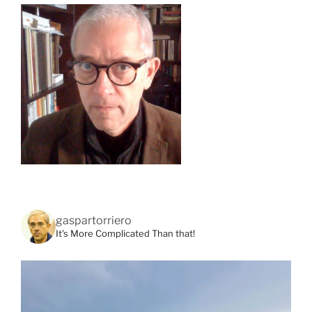
gaspartorriero
It's More Complicated Than that!