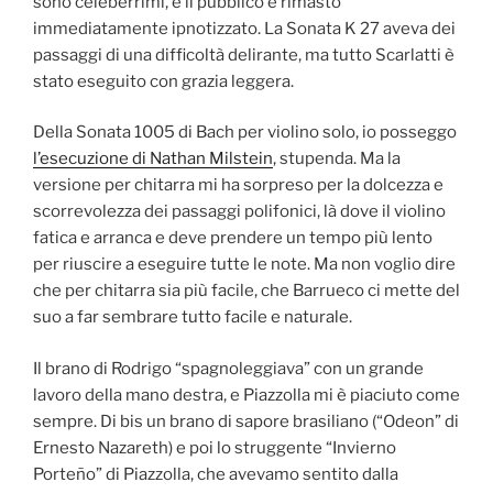
sono celeberrimi, e il pubblico è rimasto
immediatamente ipnotizzato. La Sonata K 27 aveva dei
passaggi di una difficoltà delirante, ma tutto Scarlatti è
stato eseguito con grazia leggera.
Della Sonata 1005 di Bach per violino solo, io posseggo
l’esecuzione di Nathan Milstein
, stupenda. Ma la
versione per chitarra mi ha sorpreso per la dolcezza e
scorrevolezza dei passaggi polifonici, là dove il violino
fatica e arranca e deve prendere un tempo più lento
per riuscire a eseguire tutte le note. Ma non voglio dire
che per chitarra sia più facile, che Barrueco ci mette del
suo a far sembrare tutto facile e naturale.
Il brano di Rodrigo “spagnoleggiava” con un grande
lavoro della mano destra, e Piazzolla mi è piaciuto come
sempre. Di bis un brano di sapore brasiliano (“Odeon” di
Ernesto Nazareth) e poi lo struggente “Invierno
Porteño” di Piazzolla, che avevamo sentito dalla