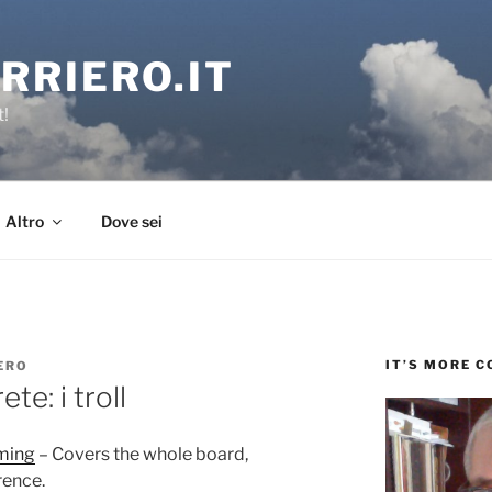
RRIERO.IT
t!
Altro
Dove sei
IT’S MORE 
ERO
te: i troll
ming
– Covers the whole board,
rence.