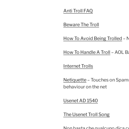
Anti Troll FAQ
Beware The Troll
How To Avoid Being Trolled
– 
How To Handle A Troll
– AOL Ba
Internet Trolls
Netiquette
– Touches on Spamm
behaviour on the net
Usenet AD 1540
The Usenet Troll Song
Non basta che qualcuno dica co