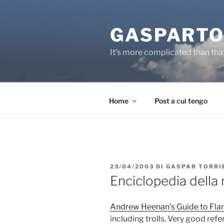
Salta
al
GASPARTO
contenuto
It's more complicated than tha
Home
Post a cui tengo
PUBBLICATO
23/04/2003
DI
GASPAR TORRI
IL
Enciclopedia della re
Andrew Heenan’s Guide to Fla
including trolls. Very good refe