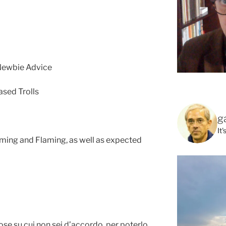
Newbie Advice
sed Trolls
g
It
ing and Flaming, as well as expected
se su cui non sei d’accordo, per poterlo