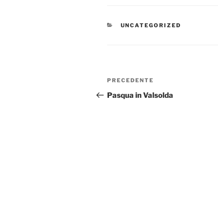
CATEGORIE
UNCATEGORIZED
Navigazione
Articolo
PRECEDENTE
articoli
precedente:
Pasqua in Valsolda