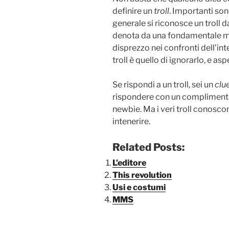
definire un
troll
. Importanti sono
generale si riconosce un troll da
denota da una fondamentale ma
disprezzo nei confronti dell’in
troll è quello di ignorarlo, e asp
Se rispondi a un troll, sei un
clu
rispondere con un complimento, 
newbie. Ma i veri troll conoscon
intenerire.
Related Posts:
L’editore
This revolution
Usi e costumi
MMS