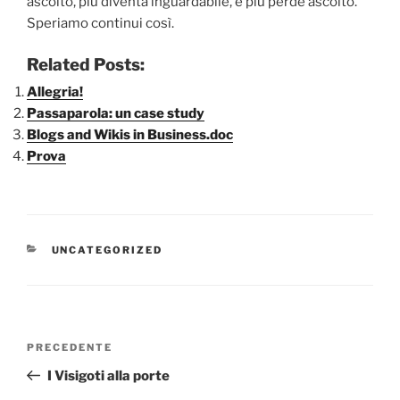
ascolto, più diventa inguardabile, e più perde ascolto.
Speriamo continui così.
Related Posts:
Allegria!
Passaparola: un case study
Blogs and Wikis in Business.doc
Prova
CATEGORIE
UNCATEGORIZED
Navigazione
Articolo
PRECEDENTE
articoli
precedente:
I Visigoti alla porte