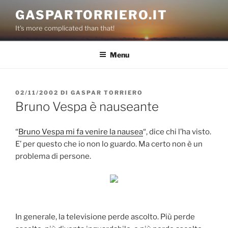
Salta
GASPARTORRIERO.IT
al
It's more complicated than that!
contenuto
Menu
PUBBLICATO
02/11/2002
DI
GASPAR TORRIERO
IL
Bruno Vespa è nauseante
“
Bruno Vespa mi fa venire la nausea
“, dice chi l’ha visto.
E’ per questo che io non lo guardo. Ma certo non è un
problema di persone.
In generale, la televisione perde ascolto. Più perde