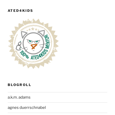
ATED4KIDS
BLOGROLL
a.k.m. adams
agnes duerrschnabel