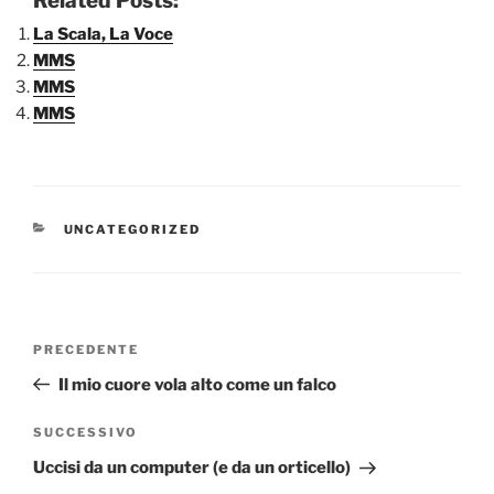
Related Posts:
La Scala, La Voce
MMS
MMS
MMS
CATEGORIE
UNCATEGORIZED
Navigazione
Articolo
PRECEDENTE
articoli
precedente:
Il mio cuore vola alto come un falco
Articolo
SUCCESSIVO
successivo
Uccisi da un computer (e da un orticello)