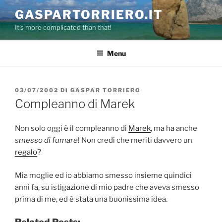
Salta
GASPARTORRIERO.IT
al
It's more complicated than that!
contenuto
Menu
PUBBLICATO
03/07/2002
DI
GASPAR TORRIERO
IL
Compleanno di Marek
Non solo oggi è il compleanno di
Marek
, ma ha anche
smesso di fumare
! Non credi che meriti davvero un
regalo
?
Mia moglie ed io abbiamo smesso insieme quindici
anni fa, su istigazione di mio padre che aveva smesso
prima di me, ed è stata una buonissima idea.