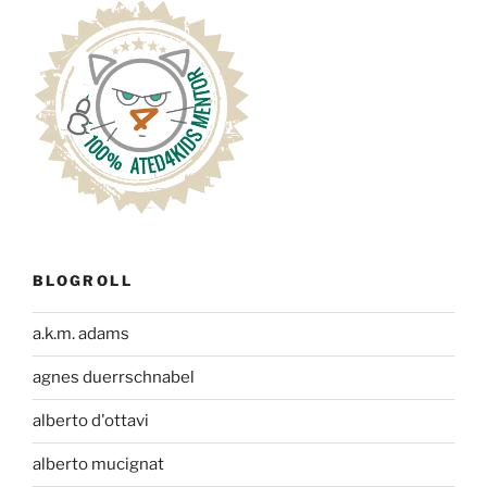
BLOGROLL
a.k.m. adams
agnes duerrschnabel
alberto d'ottavi
alberto mucignat