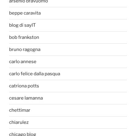
arsenio bravuomo
beppe caravita
blog di sayIT
bob frankston
bruno ragogna
carlo annese
carlo felice dalla pasqua
catriona potts
cesare lamanna
chettimar
chiarulez
chicago blog