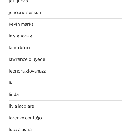
jeff jarvis
jeneane sessum
kevin marks
la signora g.
laura koan
lawrence oluyede
leonora giovanazzi
lia
linda
livia iacolare
lorenzo confu§o
luca alagna