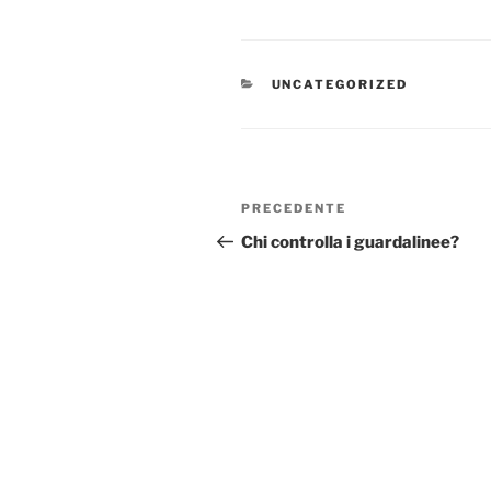
CATEGORIE
UNCATEGORIZED
Navigazione
Articolo
PRECEDENTE
articoli
precedente:
Chi controlla i guardalinee?