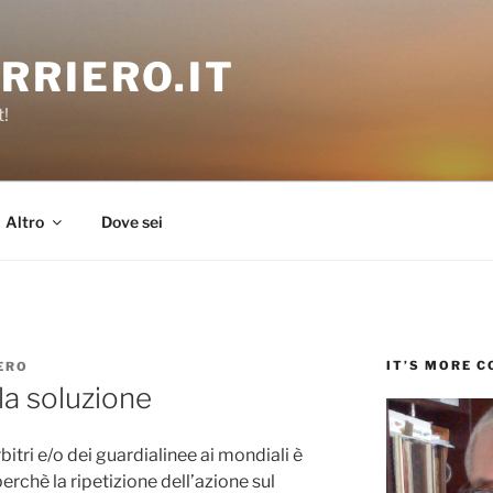
RRIERO.IT
t!
Altro
Dove sei
IT’S MORE 
ERO
la soluzione
bitri e/o dei guardialinee ai mondiali è
rchè la ripetizione dell’azione sul