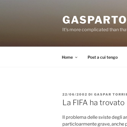
Salta
al
GASPARTO
contenuto
It's more complicated than tha
Home
Post a cui tengo
PUBBLICATO
22/06/2002
DI
GASPAR TORRI
IL
La FIFA ha trovato 
Il problema delle sviste degli ar
particloarmente grave, anche pe