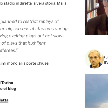
stadio in diretta la vera storia. Ma la
a planned to
restrict replays of
the big screens at stadiums during
ng exciting plays but not slow-
 of plays that highlight
eferees.”
g
It
simi mondiali a porte chiuse.
i Torino
o e i blog
detta