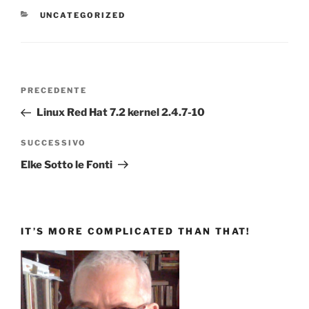
CATEGORIE
UNCATEGORIZED
Navigazione
Articolo
PRECEDENTE
articoli
precedente:
Linux Red Hat 7.2 kernel 2.4.7-10
Articolo
SUCCESSIVO
successivo
Elke Sotto le Fonti
IT’S MORE COMPLICATED THAN THAT!