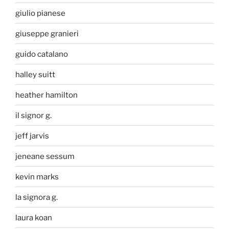
giulio pianese
giuseppe granieri
guido catalano
halley suitt
heather hamilton
il signor g.
jeff jarvis
jeneane sessum
kevin marks
la signora g.
laura koan