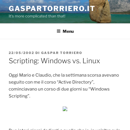
Salta
GASPARTORRIERO.IT
al
It's more complicated than that!
contenuto
Menu
PUBBLICATO
22/05/2002
DI
GASPAR TORRIERO
IL
Scripting: Windows vs. Linux
Oggi Mario e Claudio, che la settimana scorsa avevano
seguito con me il corso “Active Directory”,
cominciavano un corso di due giorni su “Windows
Scripting”.