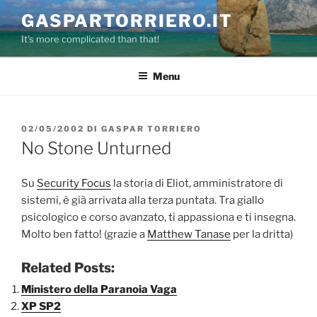
Salta
GASPARTORRIERO.IT
al
It's more complicated than that!
contenuto
Menu
PUBBLICATO
02/05/2002
DI
GASPAR TORRIERO
IL
No Stone Unturned
Su
Security Focus
la storia di Eliot, amministratore di
sistemi, è già arrivata alla terza puntata. Tra giallo
psicologico e corso avanzato, ti appassiona e ti insegna.
Molto ben fatto! (grazie a
Matthew Tanase
per la dritta)
Related Posts:
Ministero della Paranoia Vaga
XP SP2