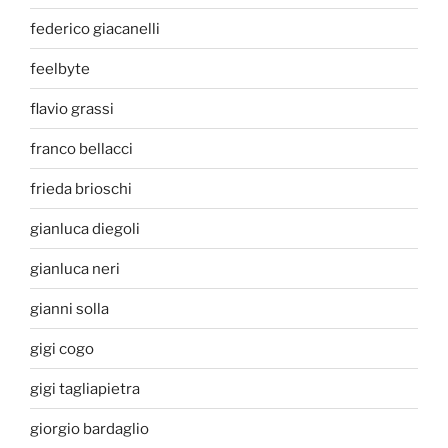
federico giacanelli
feelbyte
flavio grassi
franco bellacci
frieda brioschi
gianluca diegoli
gianluca neri
gianni solla
gigi cogo
gigi tagliapietra
giorgio bardaglio