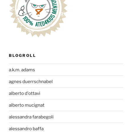
BLOGROLL
a.k.m. adams
agnes duerrschnabel
alberto d'ottavi
alberto mucignat
alessandra farabegoli
alessandro baffa