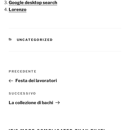
Google desktop search
Lorenzo
CATEGORIE
UNCATEGORIZED
Navigazione
Articolo
PRECEDENTE
articoli
precedente:
Festa dei lavoratori
Articolo
SUCCESSIVO
successivo
La collezione di bachi