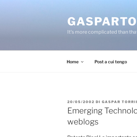
Salta
al
GASPARTO
contenuto
It's more complicated than tha
Home
Post a cui tengo
PUBBLICATO
20/05/2002
DI
GASPAR TORRI
IL
Emerging Technolo
weblogs