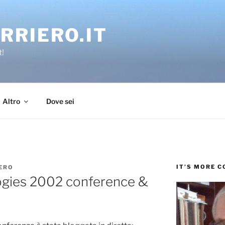
RRIERO.IT
t!
Altro
Dove sei
IT’S MORE 
ERO
gies 2002 conference &