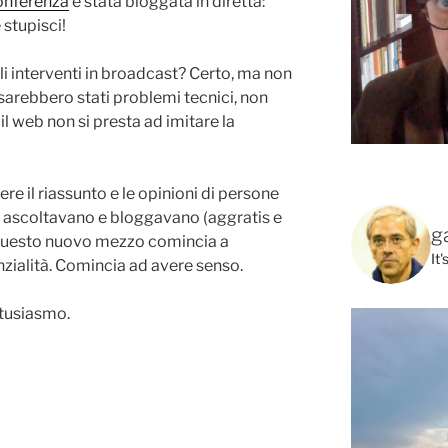
onferenza
è stata bloggata in diretta:
 stupisci!
li interventi in broadcast? Certo, ma non
sarebbero stati problemi tecnici, non
l web non si presta ad imitare la
re il riassunto e le opinioni di persone
o, ascoltavano e bloggavano (aggratis e
g
. Questo nuovo mezzo comincia a
It
nzialità. Comincia ad avere senso.
ntusiasmo.