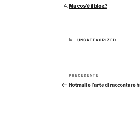
Ma cos’è il blog?
CATEGORIE
UNCATEGORIZED
Navigazione
Articolo
PRECEDENTE
articoli
precedente:
Hotmail e l’arte di raccontare b