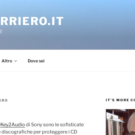
RRIERO.IT
t!
Altro
Dove sei
IT’S MORE 
ERO
e
Key2Audio
di Sony sono le sofisticate
e discografiche per proteggere i CD