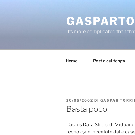
Salta
al
GASPARTO
contenuto
It's more complicated than tha
Home
Post a cui tengo
PUBBLICATO
20/05/2002
DI
GASPAR TORRI
IL
Basta poco
Cactus Data Shield
di Midbar 
tecnologie inventate dalle cas