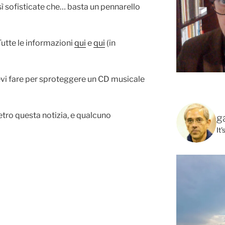
sì sofisticate che… basta un pennarello
Tutte le informazioni
qui
e
qui
(in
etro questa notizia, e qualcuno
g
It