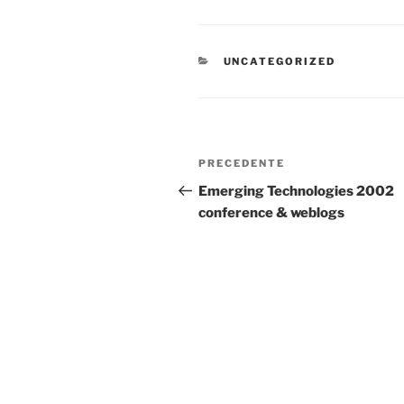
CATEGORIE
UNCATEGORIZED
Navigazione
Articolo
PRECEDENTE
articoli
precedente:
Emerging Technologies 2002
conference & weblogs