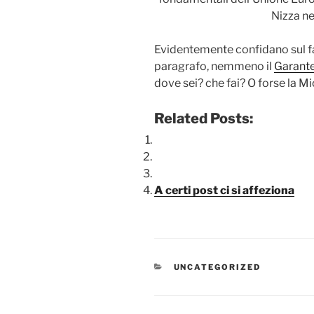
Evidentemente confidano sul fa
paragrafo, nemmeno il
Garante
dove sei? che fai? O forse la M
Related Posts:
A certi post ci si affeziona
CATEGORIE
UNCATEGORIZED