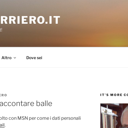
RRIERO.IT
t!
Altro
Dove sei
IT’S MORE 
ERO
 raccontare balle
olto con MSN per come i dati personali
il
.