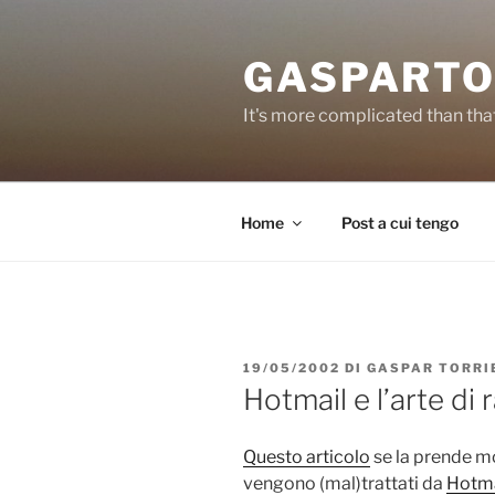
Salta
al
GASPARTO
contenuto
It's more complicated than tha
Home
Post a cui tengo
PUBBLICATO
19/05/2002
DI
GASPAR TORRI
IL
Hotmail e l’arte di
Questo articolo
se la prende m
vengono (mal)trattati da
Hotma