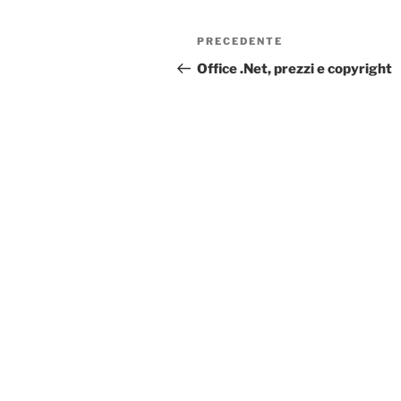
Navigazione
Articolo
PRECEDENTE
articoli
precedente:
Office .Net, prezzi e copyright