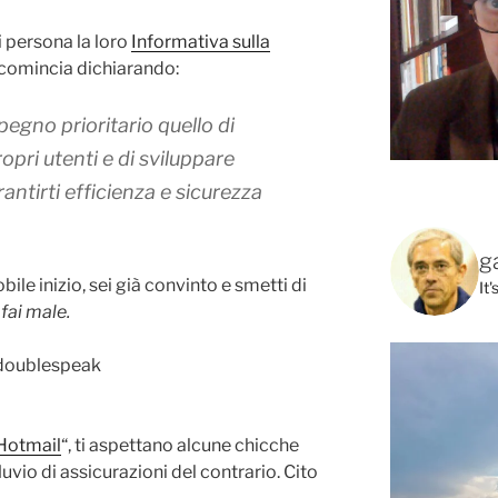
i persona la loro
Informativa sulla
omincia dichiarando:
gno prioritario quello di
ropri utenti
e di sviluppare
ntirti efficienza e sicurezza
g
le inizio, sei già convinto e smetti di
It
 fai male.
Hotmail
“, ti aspettano alcune chicche
uvio di assicurazioni del contrario. Cito