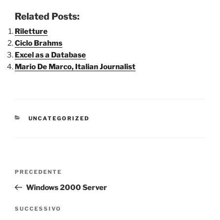
Related Posts:
Riletture
Ciclo Brahms
Excel as a Database
Mario De Marco, Italian Journalist
CATEGORIE
UNCATEGORIZED
Navigazione
Articolo
PRECEDENTE
articoli
precedente:
Windows 2000 Server
Articolo
SUCCESSIVO