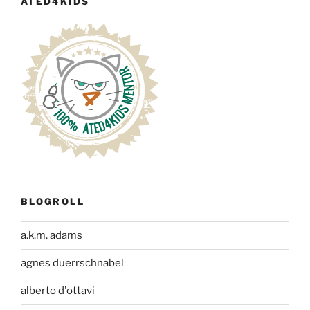
ATED4KIDS
BLOGROLL
a.k.m. adams
agnes duerrschnabel
alberto d'ottavi