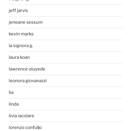
jeff jarvis
jeneane sessum
kevin marks
la signora g.
laura koan
lawrence oluyede
leonora giovanazzi
lia
linda
livia iacolare
lorenzo confu§o