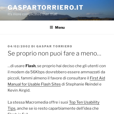
Salta
GASPARTORRIERO.IT
al
It's more complicated than that!
contenuto
Menu
PUBBLICATO
04/02/2002
DI
GASPAR TORRIERO
IL
Se proprio non puoi fare a meno…
…di usare
Flash
, se proprio hai deciso che gli utenti con
il modem da 56Kbps dovrebbero essere ammazzati da
piccoli, fammi almeno il favore di consultare il
First Aid
Manual for Usable Flash Sites
di Stephanie Reindel e
Kevin Airgid.
La stessa Macromedia offre i suoi
Top Ten Usability
Tips
, anche se io resto caparbiamente dell’idea che