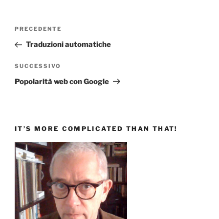
Navigazione
Articolo
PRECEDENTE
articoli
precedente:
Traduzioni automatiche
Articolo
SUCCESSIVO
successivo
Popolarità web con Google
IT’S MORE COMPLICATED THAN THAT!