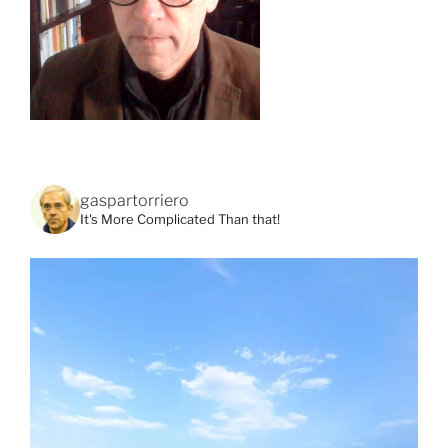
gaspartorriero
It's More Complicated Than that!