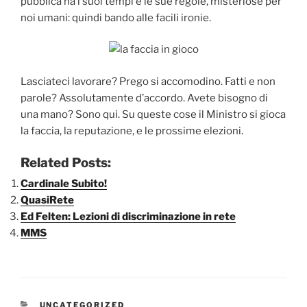
pubblica ha i suoi tempi e le sue regole, misteriose per
noi umani: quindi bando alle facili ironie.
Lasciateci lavorare? Prego si accomodino. Fatti e non
parole? Assolutamente d’accordo. Avete bisogno di
una mano? Sono qui. Su queste cose il Ministro si gioca
la faccia, la reputazione, e le prossime elezioni.
Related Posts:
Cardinale Subito!
QuasiRete
Ed Felten: Lezioni di discriminazione in rete
MMS
CATEGORIE
UNCATEGORIZED