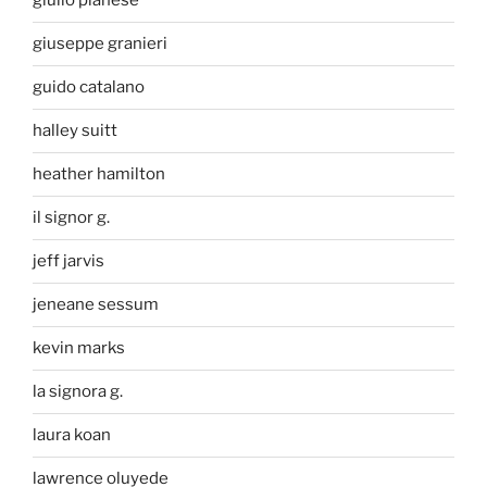
giulio pianese
giuseppe granieri
guido catalano
halley suitt
heather hamilton
il signor g.
jeff jarvis
jeneane sessum
kevin marks
la signora g.
laura koan
lawrence oluyede