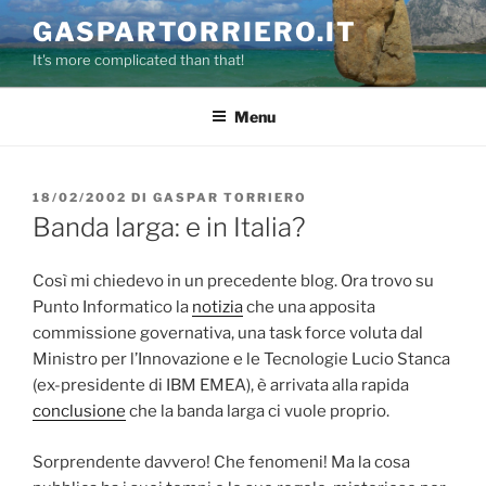
Salta
GASPARTORRIERO.IT
al
It's more complicated than that!
contenuto
Menu
PUBBLICATO
18/02/2002
DI
GASPAR TORRIERO
IL
Banda larga: e in Italia?
Così mi chiedevo in un precedente blog. Ora trovo su
Punto Informatico la
notizia
che una apposita
commissione governativa, una task force voluta dal
Ministro per l’Innovazione e le Tecnologie Lucio Stanca
(ex-presidente di IBM EMEA), è arrivata alla rapida
conclusione
che la banda larga ci vuole proprio.
Sorprendente davvero! Che fenomeni! Ma la cosa