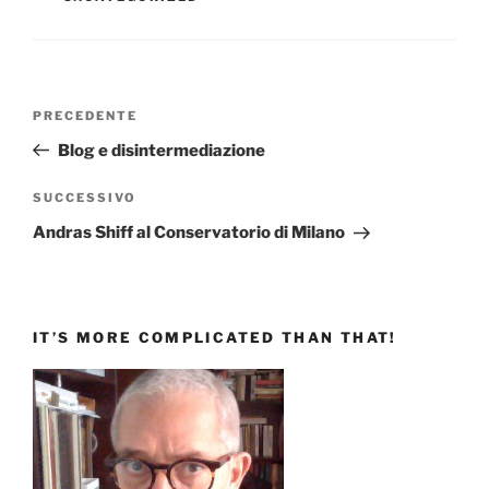
Navigazione
Articolo
PRECEDENTE
articoli
precedente:
Blog e disintermediazione
Articolo
SUCCESSIVO
successivo
Andras Shiff al Conservatorio di Milano
IT’S MORE COMPLICATED THAN THAT!