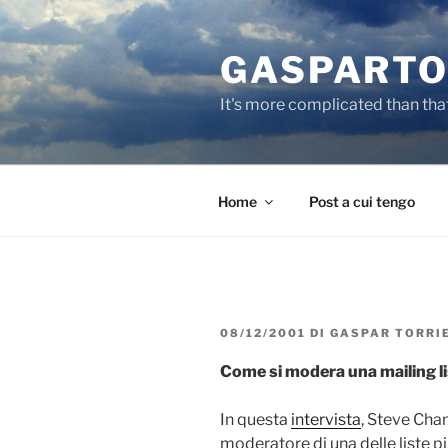
Salta
al
GASPARTO
contenuto
It's more complicated than tha
Home
Post a cui tengo
PUBBLICATO
08/12/2001
DI
GASPAR TORRI
IL
Come si modera una mailing li
In questa
intervista
, Steve Cha
moderatore di una delle liste 