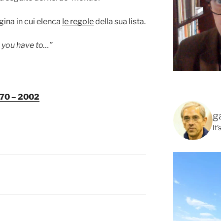
gina in cui elenca
le regole
della sua lista.
 you have to…”
1970 – 2002
g
It