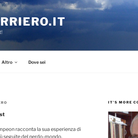
RRIERO.IT
t!
Altro
Dove sei
IT’S MORE 
ERO
st
mpeon racconta la sua esperienza di
più seguite del nerdo-mondo.