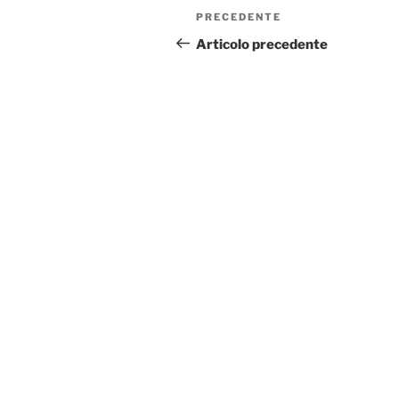
Navigazione
Articolo
PRECEDENTE
articoli
precedente:
Articolo precedente