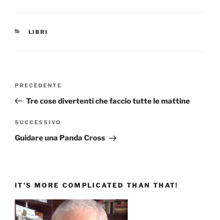
CATEGORIE
LIBRI
Navigazione
Articolo
PRECEDENTE
articoli
precedente:
Tre cose divertenti che faccio tutte le mattine
Articolo
SUCCESSIVO
successivo
Guidare una Panda Cross
IT’S MORE COMPLICATED THAN THAT!