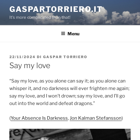
Salta
GASPARTORRIERO.IT
al
It's more complicated than that!
contenuto
Menu
PUBBLICATO
22/11/2024
DI
GASPAR TORRIERO
IL
Say my love
“Say my love, as you alone can say it; as you alone can
whisper it, and no darkness will ever frighten me again;
say my love, and I won’t drown; say my love, and I’ll go
out into the world and defeat dragons.”
(
Your Absence Is Darkness
,
Jon Kalman Stefansson
)