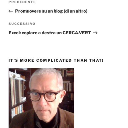
Articolo
PRECEDENTE
articoli
precedente:
Promuovere su un blog (di un altro)
Articolo
SUCCESSIVO
successivo
Excel: copiare a destra un CERCA.VERT
IT’S MORE COMPLICATED THAN THAT!