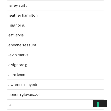
halley suitt
heather hamilton
il signor g.
jeff jarvis
jeneane sessum
kevin marks
la signora g.
laura koan
lawrence oluyede
leonora giovanazzi
lia