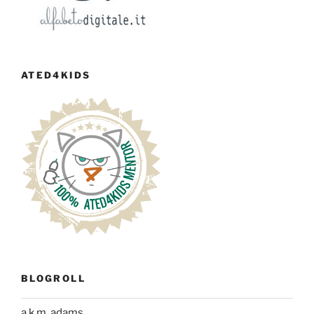
ATED4KIDS
BLOGROLL
a.k.m. adams