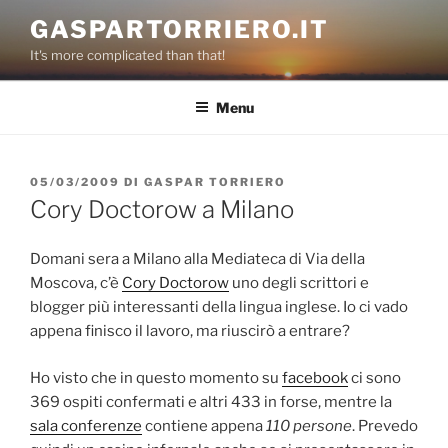
Salta
GASPARTORRIERO.IT
al
It's more complicated than that!
contenuto
Menu
PUBBLICATO
05/03/2009
DI
GASPAR TORRIERO
IL
Cory Doctorow a Milano
Domani sera a Milano alla Mediateca di Via della
Moscova, c’è
Cory Doctorow
uno degli scrittori e
blogger più interessanti della lingua inglese. Io ci vado
appena finisco il lavoro, ma riuscirò a entrare?
Ho visto che in questo momento su
facebook
ci sono
369 ospiti confermati e altri 433 in forse, mentre la
sala conferenze
contiene appena
110 persone
. Prevedo