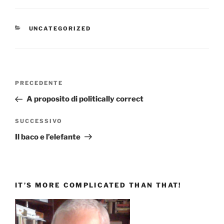
CATEGORIE
UNCATEGORIZED
Navigazione
Articolo
PRECEDENTE
articoli
precedente:
A proposito di politically correct
Articolo
SUCCESSIVO
successivo
Il baco e l’elefante
IT’S MORE COMPLICATED THAN THAT!