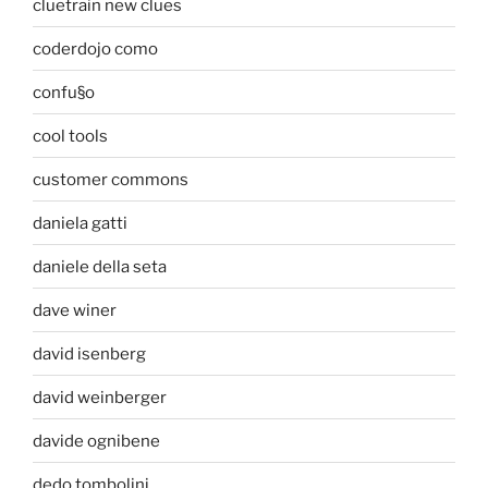
cluetrain new clues
coderdojo como
confu§o
cool tools
customer commons
daniela gatti
daniele della seta
dave winer
david isenberg
david weinberger
davide ognibene
dedo tombolini