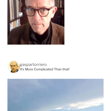
gaspartorriero
It's More Complicated Than that!