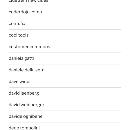
cluetrain new clues
coderdojo como
confu§o
cool tools
customer commons
daniela gatti
daniele della seta
dave winer
david isenberg
david weinberger
davide ognibene
dedo tombolini