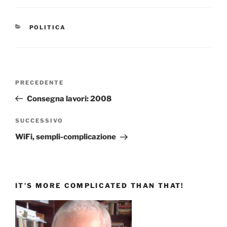
CATEGORIE
POLITICA
Navigazione
Articolo
PRECEDENTE
articoli
precedente:
Consegna lavori: 2008
Articolo
SUCCESSIVO
successivo
WiFi, sempli-complicazione
IT’S MORE COMPLICATED THAN THAT!