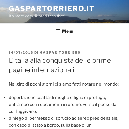
Salta
GASPARTORRIERO.IT
al
It's more complicated than that!
contenuto
Menu
PUBBLICATO
14/07/2013
DI
GASPAR TORRIERO
IL
L’Italia alla conquista delle prime
pagine internazionali
Nel giro di pochi giorni ci siamo fatti notare nel mondo:
deportazione coatta di moglie e figlia di profugo,
entrambe con i documenti in ordine, verso il paese da
cui fuggivano;
diniego di permesso di sorvolo ad aereo presidenziale,
con capo di stato a bordo, sulla base di un