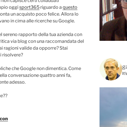
 non capisce certi collaudati
mpio oggi
sport365
riguardo a
questo
onta un acquisto poco felice. Allora lo
ovano in cima alle ricerche su Google.
l sereno rapporto della tua azienda con
 critica via blog con una raccomandata del
i ragioni valide da opporre? Stai
i risolvere?
g
bliche che Google non dimentica. Come
It
ella conversazione quattro anni fa,
ente adesso.
te??
acon