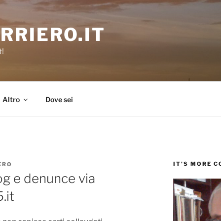
RRIERO.IT
t!
Altro
Dove sei
IT’S MORE 
ERO
log e denunce via
.it