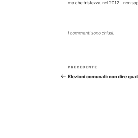
ma che tristezza, nel 2012… non sape
I commenti sono chiusi.
Navigazione
Articolo
PRECEDENTE
articoli
precedente:
Elezioni comunali: non dire qua