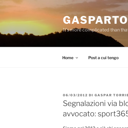
Salta
al
GASPARTO
contenuto
It's more complicated than tha
Home
Post a cui tengo
PUBBLICATO
06/03/2012
DI
GASPAR TORRI
IL
Segnalazioni via b
avvocato: sport365