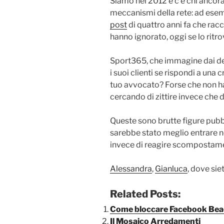
Siamo nel 2012 e c’è chi ancora
meccanismi della rete: ad ese
post
di quattro anni fa che racc
hanno ignorato, oggi se lo ritr
Sport365, che immagine dai de
i suoi clienti se rispondi a una
tuo avvocato? Forse che non ha
cercando di zittire invece che d
Queste sono brutte figure pub
sarebbe stato meglio entrare n
invece di reagire scompostam
Alessandra
,
Gianluca
, dove sie
Related Posts:
Come bloccare Facebook Be
Il Mosaico Arredamenti