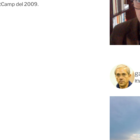
LitCamp del 2009.
g
It