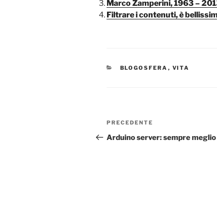
Marco Zamperini, 1963 – 20
Filtrare i contenuti, è bellissi
CATEGORIE
BLOGOSFERA
,
VITA
Navigazione
Articolo
PRECEDENTE
articoli
precedente:
Arduino server: sempre meglio