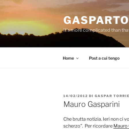
Salta
al
GASPARTO
contenuto
It's more complicated than tha
Home
Post a cui tengo
PUBBLICATO
14/02/2012
DI
GASPAR TORRI
IL
Mauro Gasparini
Che brutta notizia. Ieri non ci 
scherzo”. Per ricordare
Mauro 