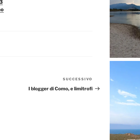
13
mo
SUCCESSIVO
Articolo
successivo
I blogger di Como, e limitrofi