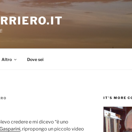
RRIERO.IT
t!
Altro
Dove sei
IT’S MORE 
ERO
volevo credere e mi dicevo “è uno
Gasparini
, ripropongo un piccolo video