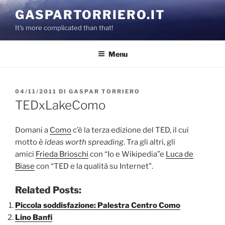
Salta
GASPARTORRIERO.IT
al
It's more complicated than that!
contenuto
Menu
PUBBLICATO
04/11/2011
DI
GASPAR TORRIERO
IL
TEDxLakeComo
Domani a
Como
c’è la terza edizione del TED, il cui
motto è
ideas worth spreading
. Tra gli altri, gli
amici
Frieda Brioschi
con “Io e Wikipedia”e
Luca de
Biase
con “TED e la qualità su Internet”.
Related Posts:
Piccola soddisfazione: Palestra Centro Como
Lino Banfi