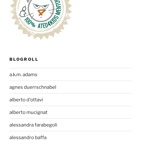
BLOGROLL
a.k.m. adams
agnes duerrschnabel
alberto d'ottavi
alberto mucignat
alessandra farabegoli
alessandro baffa