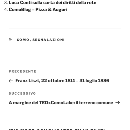
Luca Conti sulla carta dei diritti della rete
ComoBlog – Pizza & Auguri
CATEGORIE
COMO
,
SEGNALAZIONI
Navigazione
Articolo
PRECEDENTE
articoli
precedente:
Franz Liszt, 22 ottobre 1811 – 31 luglio 1886
Articolo
SUCCESSIVO
successivo
A margine del TEDxComoLake: il terreno comune