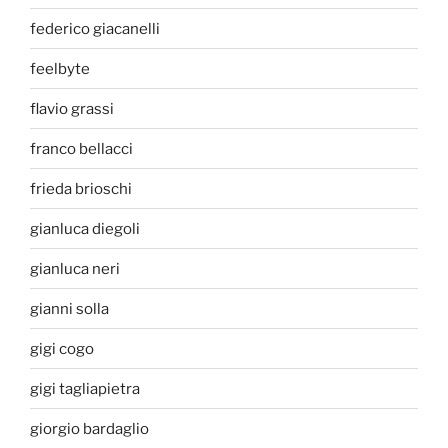
federico giacanelli
feelbyte
flavio grassi
franco bellacci
frieda brioschi
gianluca diegoli
gianluca neri
gianni solla
gigi cogo
gigi tagliapietra
giorgio bardaglio