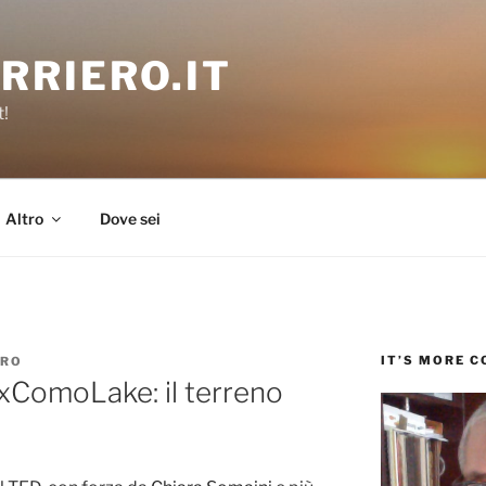
RRIERO.IT
t!
Altro
Dove sei
IT’S MORE 
ERO
xComoLake: il terreno