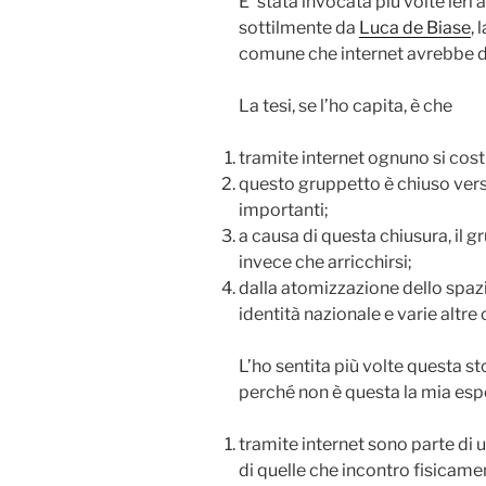
E’ stata invocata più volte ieri
sottilmente da
Luca de Biase
, 
comune che internet avrebbe d
La tesi, se l’ho capita, è che
tramite internet ognuno si costr
questo gruppetto è chiuso verso
importanti;
a causa di questa chiusura, il 
invece che arricchirsi;
dalla atomizzazione dello spaz
identità nazionale e varie altre
L’ho sentita più volte questa st
perché non è questa la mia espe
tramite internet sono parte di
di quelle che incontro fisicame