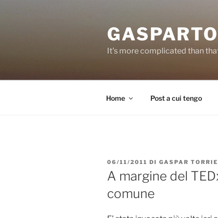
Salta
al
GASPARTO
contenuto
It's more complicated than tha
Home
Post a cui tengo
PUBBLICATO
06/11/2011
DI
GASPAR TORRI
IL
A margine del TED
comune