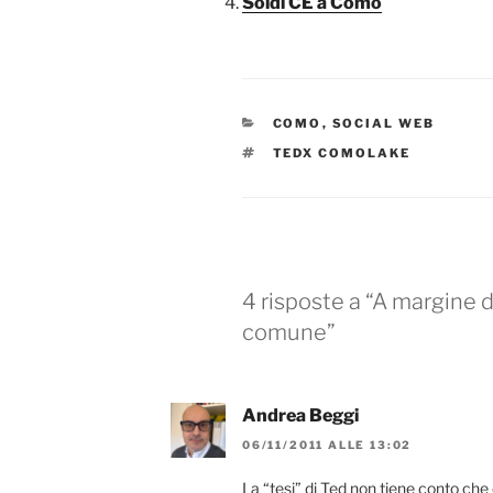
Soldi CE a Como
CATEGORIE
COMO
,
SOCIAL WEB
TAG
TEDX COMOLAKE
4 risposte a “A margine 
comune”
Andrea Beggi
06/11/2011 ALLE 13:02
La “tesi” di Ted non tiene conto che