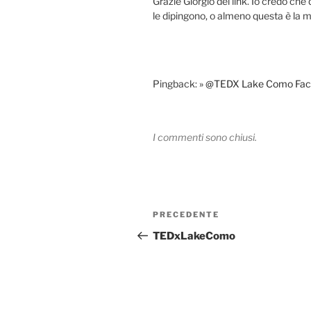
Grazie Giorgio del link. Io credo ch
le dipingono, o almeno questa è la m
Pingback:
» @TEDX Lake Como Fac
I commenti sono chiusi.
Navigazione
Articolo
PRECEDENTE
articoli
precedente:
TEDxLakeComo