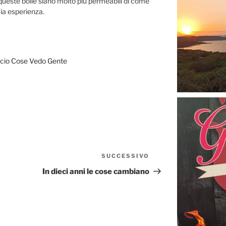
e queste bolle siano molto più permeabili di come
ia esperienza.
cio Cose Vedo Gente
SUCCESSIVO
Articolo
successivo
In dieci anni le cose cambiano