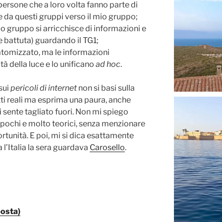
rsone che a loro volta fanno parte di
zie da questi gruppi verso il mio gruppo;
io gruppo si arricchisce di informazioni e
e battuta) guardando il TG1;
atomizzato, ma le informazioni
tà della luce e lo unificano
ad hoc
.
sui
pericoli di internet
non si basi sulla
tti reali ma esprima una paura, anche
si sente tagliato fuori. Non mi spiego
hi, pochi e molto teorici, senza menzionare
tunità. E poi, mi si dica esattamente
l’Italia la sera guardava
Carosello
.
posta)