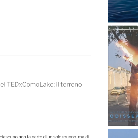
del TEDxComoLake: il terreno
 ciascuno non fa parte di un solo gruppo, ma di