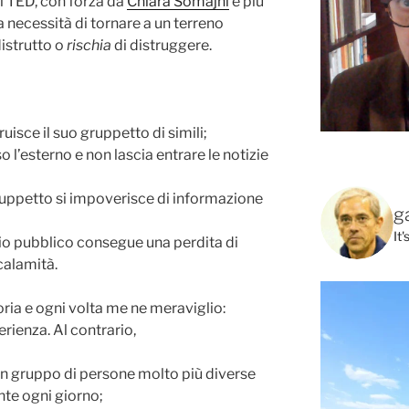
 al TED, con forza da
Chiara Somajni
e più
la necessità di tornare a un terreno
istrutto o
rischia
di distruggere.
uisce il suo gruppetto di simili;
 l’esterno e non lascia entrare le notizie
gruppetto si impoverisce di informazione
g
It
io pubblico consegue una perdita di
 calamità.
oria e ogni volta me ne meraviglio:
rienza. Al contrario,
 un gruppo di persone molto più diverse
nte ogni giorno;