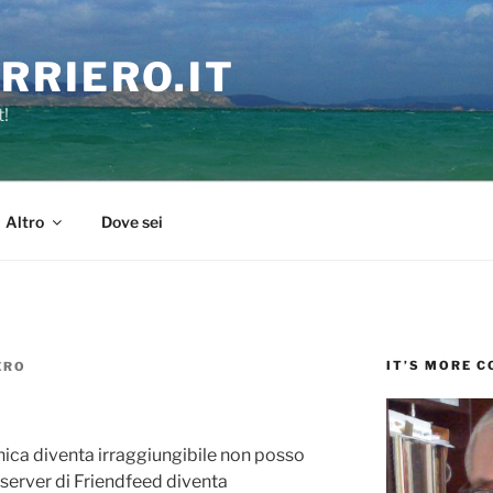
RRIERO.IT
t!
Altro
Dove sei
IT’S MORE 
ERO
onica diventa irraggiungibile non posso
 server di Friendfeed diventa