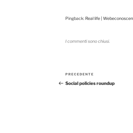
Pingback:
Real life | Webeconosce
I commenti sono chiusi.
Navigazione
Articolo
PRECEDENTE
articoli
precedente:
Social policies roundup