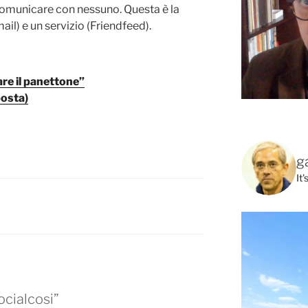
comunicare con nessuno. Questa è la
ail) e un servizio (Friendfeed).
re il panettone”
posta)
g
It
ocialcosi”