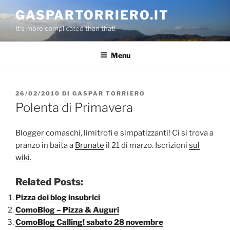
Salta
GASPARTORRIERO.IT
al
It's more complicated than that!
contenuto
Menu
PUBBLICATO
26/02/2010
DI
GASPAR TORRIERO
IL
Polenta di Primavera
Blogger comaschi, limitrofi e simpatizzanti! Ci si trova a
pranzo in baita a
Brunate
il 21 di marzo. Iscrizioni
sul
wiki
.
Related Posts:
Pizza dei blog insubrici
ComoBlog – Pizza & Auguri
ComoBlog Calling! sabato 28 novembre