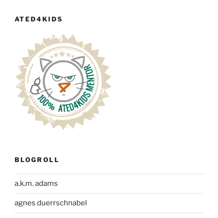
ATED4KIDS
BLOGROLL
a.k.m. adams
agnes duerrschnabel