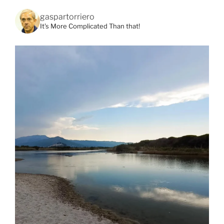
gaspartorriero
It's More Complicated Than that!