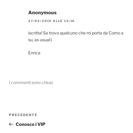
Anonymous
27/02/2010 ALLE 13:16
iscritta! Se trovo qualcuno che mi porta da Como a
su, as usual:)
Enrica
I commenti sono chiusi.
Navigazione
Articolo
PRECEDENTE
articoli
precedente:
Conosco i VIP