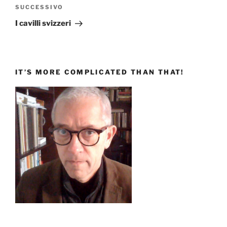
Articolo
SUCCESSIVO
successivo
I cavilli svizzeri
IT’S MORE COMPLICATED THAN THAT!