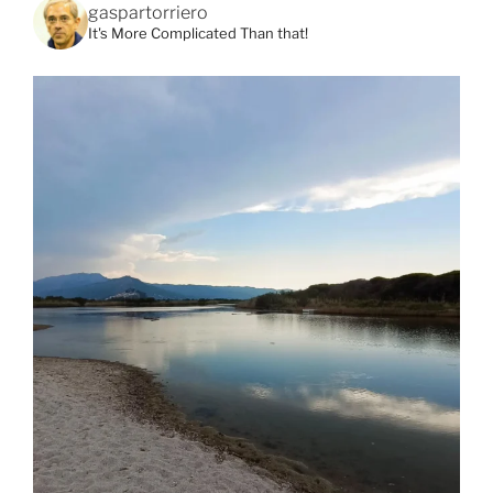
gaspartorriero
It's More Complicated Than that!