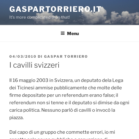
Salta
GASPARTORRIERO.IT
al
It's more complicated than that!
contenuto
Menu
PUBBLICATO
04/03/2010
DI
GASPAR TORRIERO
IL
I cavilli svizzeri
Il 16 maggio 2003 in Svizzera, un deputato dela Lega
dei Ticinesi ammise pubblicamente che molte delle
firme depositate per un referendum erano false; il
referendum non si tenne e il deputato si dimise da ogni
carica politica. Nessuno parlò di cavilli o invocò la
piazza.
Dal capo di un gruppo che commette errori, io mi