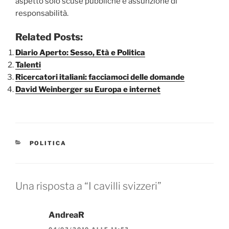
aspetto solo scuse pubbliche e assunzione di
responsabilità.
Related Posts:
Diario Aperto: Sesso, Età e Politica
Talenti
Ricercatori italiani: facciamoci delle domande
David Weinberger su Europa e internet
CATEGORIE
POLITICA
Una risposta a “I cavilli svizzeri”
AndreaR