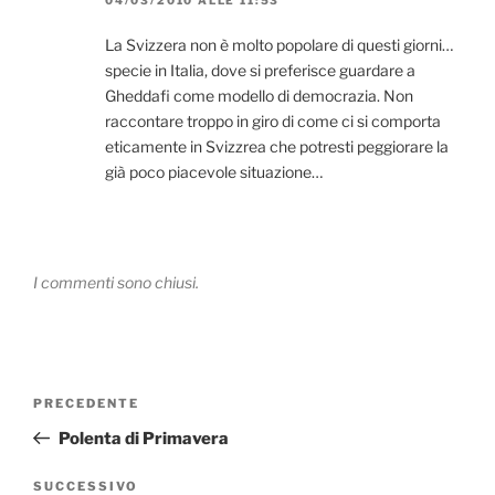
04/03/2010 ALLE 11:53
La Svizzera non è molto popolare di questi giorni…
specie in Italia, dove si preferisce guardare a
Gheddafi come modello di democrazia. Non
raccontare troppo in giro di come ci si comporta
eticamente in Svizzrea che potresti peggiorare la
già poco piacevole situazione…
I commenti sono chiusi.
Navigazione
Articolo
PRECEDENTE
articoli
precedente:
Polenta di Primavera
Articolo
SUCCESSIVO