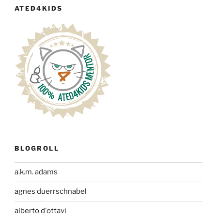
ATED4KIDS
BLOGROLL
a.k.m. adams
agnes duerrschnabel
alberto d'ottavi