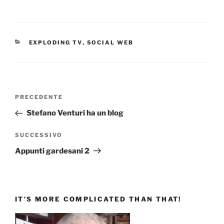
CATEGORIE
EXPLODING TV
,
SOCIAL WEB
Navigazione
Articolo
PRECEDENTE
articoli
precedente:
Stefano Venturi ha un blog
Articolo
SUCCESSIVO
successivo
Appunti gardesani 2
IT’S MORE COMPLICATED THAN THAT!