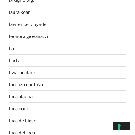
la signora g.
laura koan
lawrence oluyede
leonora giovanazzi
lia
linda
livia iacolare
lorenzo confu§o
luca alagna
luca conti
luca de biase
luca dell'oca