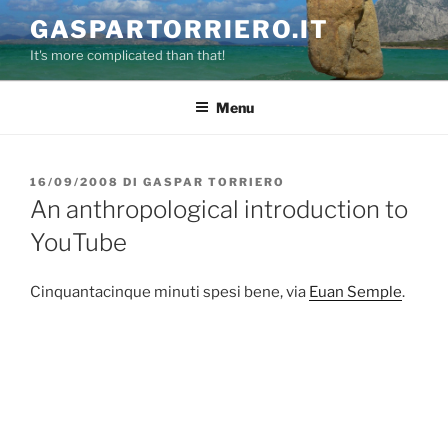
Salta
GASPARTORRIERO.IT
al
It's more complicated than that!
contenuto
Menu
PUBBLICATO
16/09/2008
DI
GASPAR TORRIERO
IL
An anthropological introduction to
YouTube
Cinquantacinque minuti spesi bene, via
Euan Semple
.