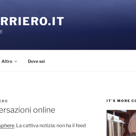
RRIERO.IT
t!
Altro
Dove sei
IT’S MORE 
ERO
ersazioni online
phere
. La cattiva notizia: non ha il feed