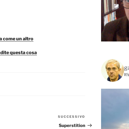
lta come un altro
 dite questa cosa
g
It
B
SUCCESSIVO
Articolo
successivo
Superstition