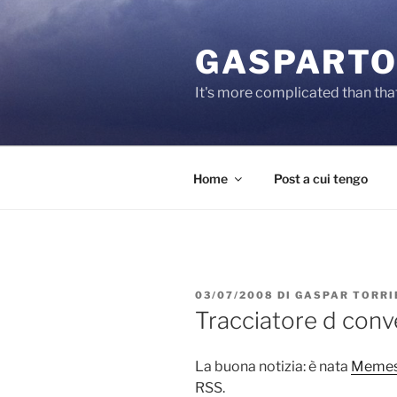
Salta
al
GASPARTO
contenuto
It's more complicated than tha
Home
Post a cui tengo
PUBBLICATO
03/07/2008
DI
GASPAR TORRI
IL
Tracciatore d conv
La buona notizia: è nata
Memes
RSS.