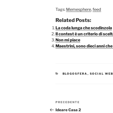
Tags:
Memesphere
,
feed
Related Posts:
La coda lunga che scodinzola
Il contest è un criterio di sce
Non mi piace
Maestrini, sono dieci anni che
CATEGORIE
BLOGOSFERA
,
SOCIAL WE
Navigazione
Articolo
PRECEDENTE
articoli
precedente:
Ideare Casa 2