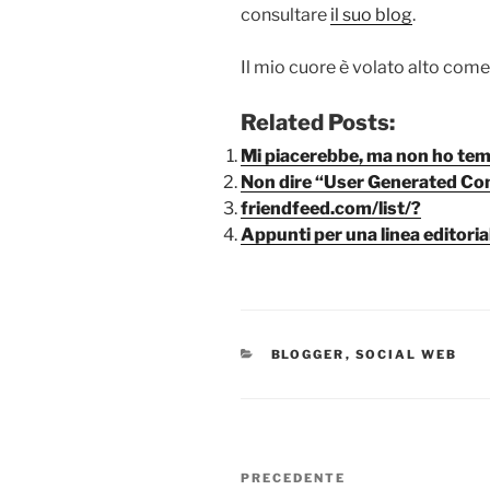
consultare
il suo blog
.
Il mio cuore è volato alto come
Related Posts:
Mi piacerebbe, ma non ho te
Non dire “User Generated Co
friendfeed.com/list/?
Appunti per una linea editoria
CATEGORIE
BLOGGER
,
SOCIAL WEB
Navigazione
Articolo
PRECEDENTE