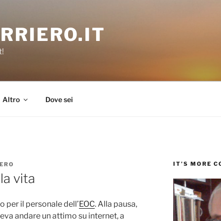
RRIERO.IT
t!
Altro
Dove sei
IT’S MORE 
IERO
la vita
o per il personale dell’
EOC
. Alla pausa,
teva andare un attimo su internet, a