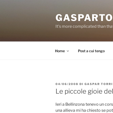
Salta
al
GASPARTO
contenuto
It's more complicated than tha
Home
Post a cui tengo
PUBBLICATO
04/06/2008
DI
GASPAR TORR
IL
Le piccole gioie del
Ieri a Bellinzona tenevo un cors
una allieva mi ha chiesto se po