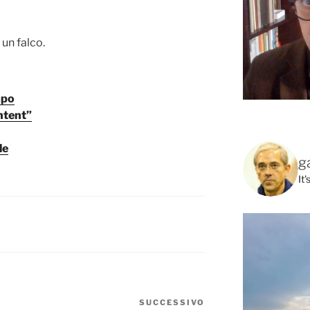
 un falco.
mpo
ntent”
le
g
It
SUCCESSIVO
Articolo