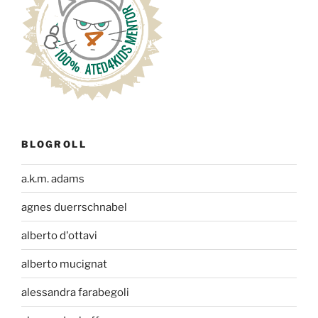
BLOGROLL
a.k.m. adams
agnes duerrschnabel
alberto d'ottavi
alberto mucignat
alessandra farabegoli