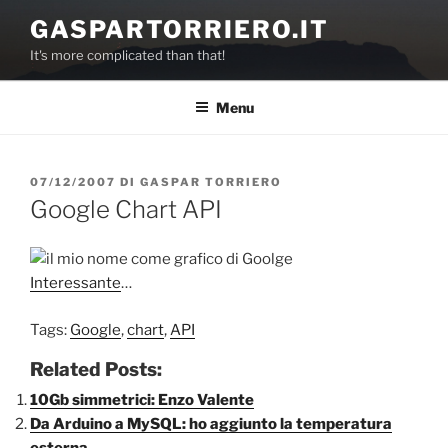
Salta
GASPARTORRIERO.IT
al
It's more complicated than that!
contenuto
Menu
PUBBLICATO
07/12/2007
DI
GASPAR TORRIERO
IL
Google Chart API
Interessante
…
Tags:
Google
,
chart
,
API
Related Posts:
10Gb simmetrici: Enzo Valente
Da Arduino a MySQL: ho aggiunto la temperatura
esterna