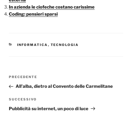
In azienda le ciofeche costano carissime
Coding: pensieri sparsi
CATEGORIE
INFORMATICA
,
TECNOLOGIA
Navigazione
Articolo
PRECEDENTE
articoli
precedente:
All’alba, dietro al Convento delle Carmelitane
Articolo
SUCCESSIVO
successivo
Pubblicità su internet, un poco di luce