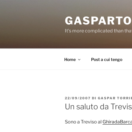
Salta
al
GASPARTO
contenuto
It's more complicated than tha
Home
Post a cui tengo
PUBBLICATO
22/09/2007
DI
GASPAR TORRI
IL
Un saluto da Trevi
Sono a Treviso al
GhiradaBar