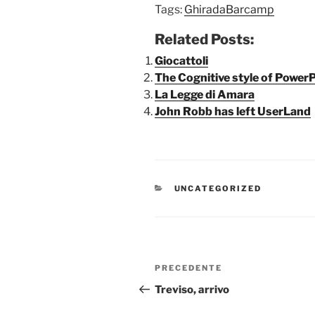
Tags:
GhiradaBarcamp
Related Posts:
Giocattoli
The Cognitive style of Power
La Legge di Amara
John Robb has left UserLand
CATEGORIE
UNCATEGORIZED
Navigazione
Articolo
PRECEDENTE
articoli
precedente:
Treviso, arrivo