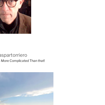
aspartorriero
's More Complicated Than that!