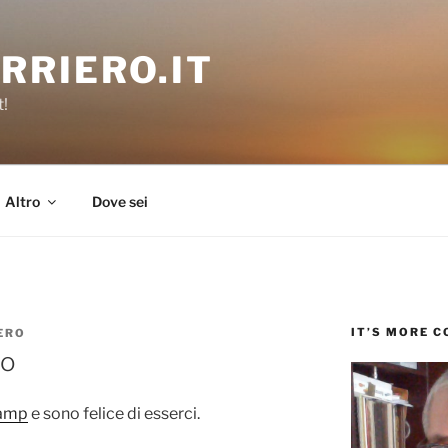
RRIERO.IT
t!
Altro
Dove sei
IT’S MORE 
ERO
so
camp
e sono felice di esserci.