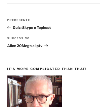
Navigazione
Articolo
PRECEDENTE
articoli
precedente:
Quiz: Skype e Tophost
Articolo
SUCCESSIVO
successivo
Alice 20Mega e Iptv
IT’S MORE COMPLICATED THAN THAT!