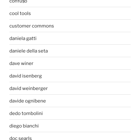
confu§o
cool tools
customer commons
daniela gatti
daniele della seta
dave winer
david isenberg
david weinberger
davide ognibene
dedo tombolini
diego bianchi
doc searls