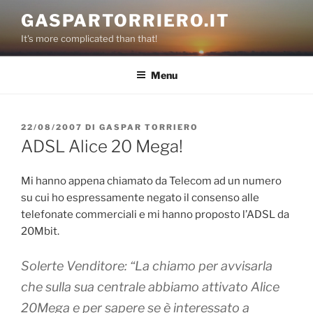
Salta
GASPARTORRIERO.IT
al
It's more complicated than that!
contenuto
Menu
PUBBLICATO
22/08/2007
DI
GASPAR TORRIERO
IL
ADSL Alice 20 Mega!
Mi hanno appena chiamato da Telecom ad un numero
su cui ho espressamente negato il consenso alle
telefonate commerciali e mi hanno proposto l’ADSL da
20Mbit.
Solerte Venditore: “La chiamo per avvisarla
che sulla sua centrale abbiamo attivato Alice
20Mega e per sapere se è interessato a