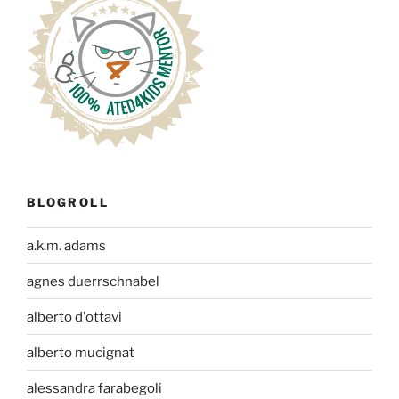
BLOGROLL
a.k.m. adams
agnes duerrschnabel
alberto d'ottavi
alberto mucignat
alessandra farabegoli