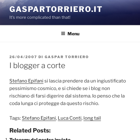
Salta
GASPARTORRIERO.IT
al
It's more complicated than that!
contenuto
Menu
PUBBLICATO
26/04/2007
DI
GASPAR TORRIERO
IL
I blogger a corte
Stefano Epifani
si lascia prendere da un ingiustificato
pessimismo cosmico, e si chiede se i blog non
rischiano di farsi digerire dal sistema. Io penso che la
coda lunga ci protegge da questo rischio.
Tags:
Stefano Epifani
,
Luca Conti
,
long tail
Related Posts:
Telecom: dal nostro inviato