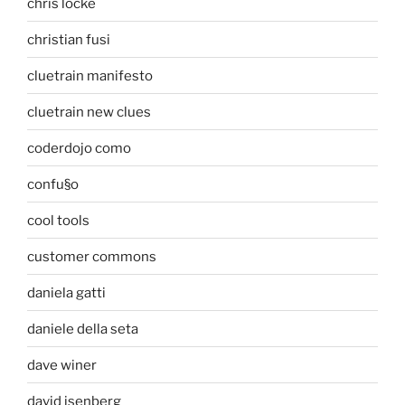
chris locke
christian fusi
cluetrain manifesto
cluetrain new clues
coderdojo como
confu§o
cool tools
customer commons
daniela gatti
daniele della seta
dave winer
david isenberg