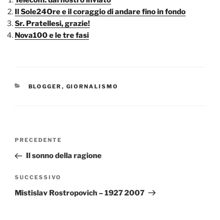
Il Sole24Ore e il coraggio di andare fino in fondo
Sr. Pratellesi, grazie!
Nova100 e le tre fasi
CATEGORIE
BLOGGER
,
GIORNALISMO
Navigazione
Articolo
PRECEDENTE
articoli
precedente:
Il sonno della ragione
Articolo
SUCCESSIVO
successivo
Mistislav Rostropovich – 1927 2007