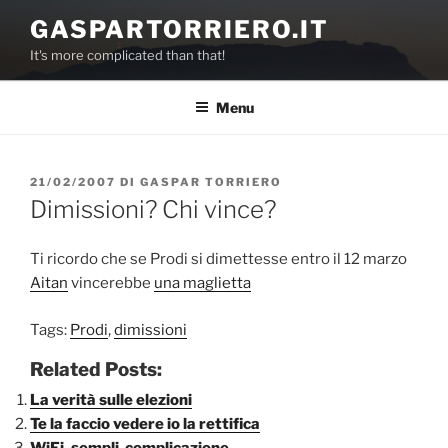
Salta
GASPARTORRIERO.IT
al
It's more complicated than that!
contenuto
Menu
PUBBLICATO
21/02/2007
DI
GASPAR TORRIERO
IL
Dimissioni? Chi vince?
Ti ricordo che se Prodi si dimettesse entro il 12 marzo
Aitan
vincerebbe
una maglietta
Tags:
Prodi
,
dimissioni
Related Posts:
La verità sulle elezioni
Te la faccio vedere io la rettifica
WiFi, sempli-complicazione