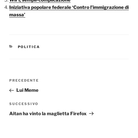
Iniziativa popolare federale ‘Contro l’immigrazione di
massa’
CATEGORIE
POLITICA
Navigazione
Articolo
PRECEDENTE
articoli
precedente:
Lui Meme
Articolo
SUCCESSIVO
successivo
Aitan ha vinto la maglietta Firefox