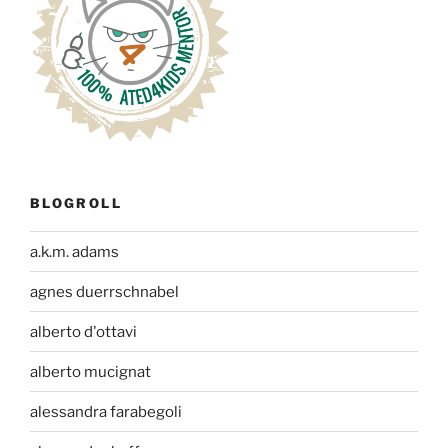
BLOGROLL
a.k.m. adams
agnes duerrschnabel
alberto d'ottavi
alberto mucignat
alessandra farabegoli