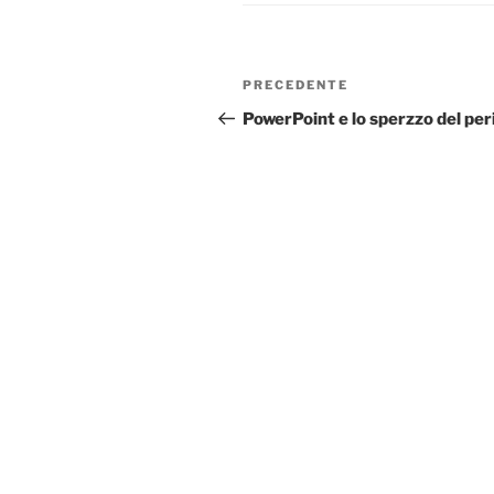
Navigazione
Articolo
PRECEDENTE
articoli
precedente:
PowerPoint e lo sperzzo del per