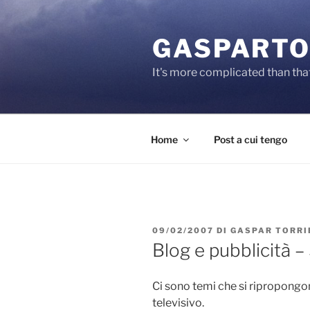
Salta
al
GASPARTO
contenuto
It's more complicated than tha
Home
Post a cui tengo
PUBBLICATO
09/02/2007
DI
GASPAR TORRI
IL
Blog e pubblicità 
Ci sono temi che si ripropongon
televisivo.