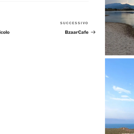
SUCCESSIVO
Articolo
successivo
icolo
BzaarCafe