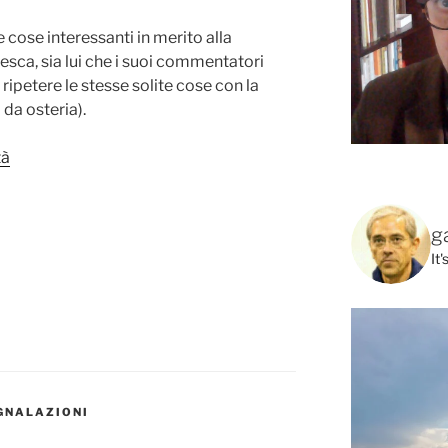
e cose interessanti in merito alla
riesca, sia lui che i suoi commentatori
 ripetere le stesse solite cose con la
 da osteria).
tà
g
It
GNALAZIONI