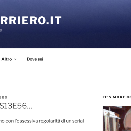
RRIERO.IT
t!
Altro
Dove sei
IT’S MORE 
ERO
– S13E56…
o con l’ossessiva regolarità di un serial