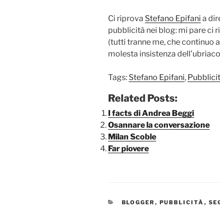
Ci riprova
Stefano Epifani
a dir
pubblicità nei blog: mi pare ci 
(tutti tranne me, che continuo a
molesta insistenza dell’ubriaco
Tags:
Stefano Epifani
,
Pubblici
Related Posts:
I facts di Andrea Beggi
Osannare la conversazione
Milan Scoble
Far piovere
CATEGORIE
BLOGGER
,
PUBBLICITÀ
,
SE