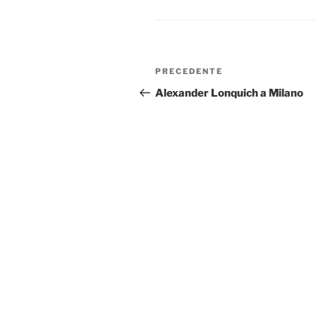
Navigazione
Articolo
PRECEDENTE
articoli
precedente:
Alexander Lonquich a Milano