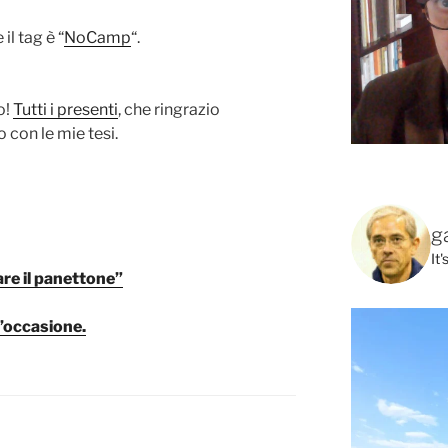
il tag è “
NoCamp
“.
o!
Tutti i presenti
, che ringrazio
con le mie tesi.
g
It
re il panettone”
l’occasione.