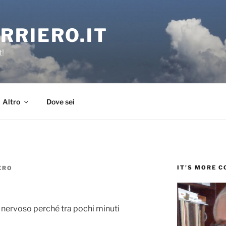
RRIERO.IT
t!
Altro
Dove sei
IT’S MORE 
ERO
 nervoso perché tra pochi minuti