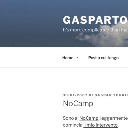
Salta
al
GASPARTO
contenuto
It's more complicated than tha
Home
Post a cui tengo
PUBBLICATO
30/01/2007
DI
GASPAR TORRI
IL
NoCamp
Sono al
NoCamp
, leggermente
comincia
il mio intervento
.