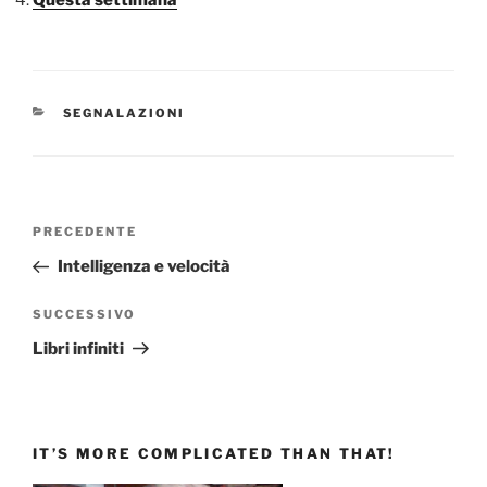
CATEGORIE
SEGNALAZIONI
Navigazione
Articolo
PRECEDENTE
articoli
precedente:
Intelligenza e velocità
Articolo
SUCCESSIVO
successivo
Libri infiniti
IT’S MORE COMPLICATED THAN THAT!