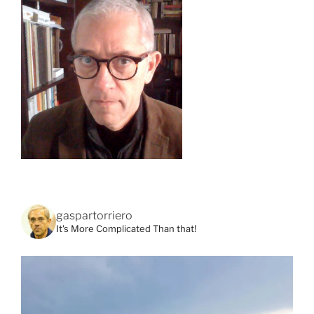
gaspartorriero
It's More Complicated Than that!