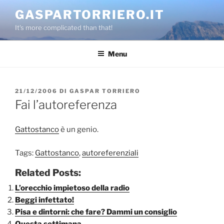
Salta
GASPARTORRIERO.IT
al
It's more complicated than that!
contenuto
Menu
PUBBLICATO
21/12/2006
DI
GASPAR TORRIERO
IL
Fai l’autoreferenza
Gattostanco
è un genio.
Tags:
Gattostanco
,
autoreferenziali
Related Posts:
L’orecchio impietoso della radio
Beggi infettato!
Pisa e dintorni: che fare? Dammi un consiglio
Questa settimana