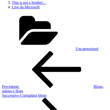
This is not a brothel…
Live da Microsoft
Categorie
Uncategorized
Navigazione
Articolo
precedente:
articoli
Precedente
Blogs,
splogs e flogs
Articolo
Successivo
Corrupting blogs
successivo