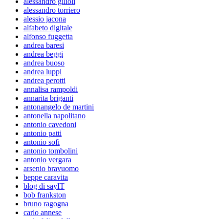
alessandro gilioli
alessandro torriero
alessio jacona
alfabeto digitale
alfonso fuggetta
andrea baresi
andrea beggi
andrea buoso
andrea luppi
andrea perotti
annalisa rampoldi
annarita briganti
antonangelo de martini
antonella napolitano
antonio cavedoni
antonio patti
antonio sofi
antonio tombolini
antonio vergara
arsenio bravuomo
beppe caravita
blog di sayIT
bob frankston
bruno ragogna
carlo annese