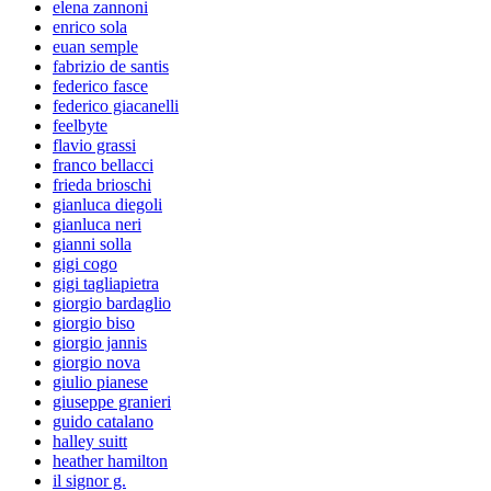
elena zannoni
enrico sola
euan semple
fabrizio de santis
federico fasce
federico giacanelli
feelbyte
flavio grassi
franco bellacci
frieda brioschi
gianluca diegoli
gianluca neri
gianni solla
gigi cogo
gigi tagliapietra
giorgio bardaglio
giorgio biso
giorgio jannis
giorgio nova
giulio pianese
giuseppe granieri
guido catalano
halley suitt
heather hamilton
il signor g.