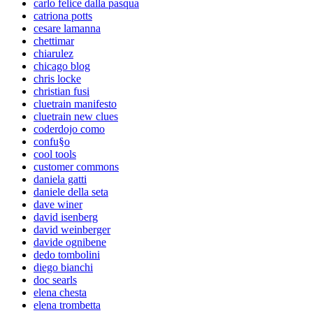
carlo felice dalla pasqua
catriona potts
cesare lamanna
chettimar
chiarulez
chicago blog
chris locke
christian fusi
cluetrain manifesto
cluetrain new clues
coderdojo como
confu§o
cool tools
customer commons
daniela gatti
daniele della seta
dave winer
david isenberg
david weinberger
davide ognibene
dedo tombolini
diego bianchi
doc searls
elena chesta
elena trombetta