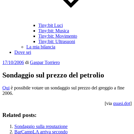
Tiny:bit Luci
Tiny:bit: Musica
Tiny:bit: Movimento
Tiny:bit: Ultrasuoni
La mia bilancia
Dove sei
Pubblicato
17/10/2006
di
Gaspar Torriero
il
Sondaggio sul prezzo del petrolio
Qui
è possibile votare un sondaggio sul prezzo del greggio a fine
2006.
[via
quasi.dot
]
Related posts:
Sondaggio sulla reputazione
BarCampLA arriva secondo