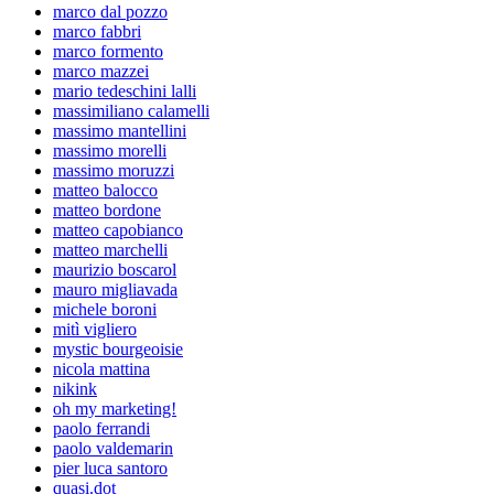
marco dal pozzo
marco fabbri
marco formento
marco mazzei
mario tedeschini lalli
massimiliano calamelli
massimo mantellini
massimo morelli
massimo moruzzi
matteo balocco
matteo bordone
matteo capobianco
matteo marchelli
maurizio boscarol
mauro migliavada
michele boroni
mitì vigliero
mystic bourgeoisie
nicola mattina
nikink
oh my marketing!
paolo ferrandi
paolo valdemarin
pier luca santoro
quasi.dot