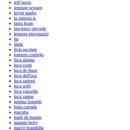
jeff jarvis
jeneane sessum
kevin marks
la signora g.
laura koan
lawrence oluyede
leonora giovanazzi
lia
linda
livia iacolare
lorenzo confu§o
luca alagna
luca conti
luca de biase
luca dell'oca
luca sartoni
luca sofri
luca vanzella
luca zappa
luigina foggetti
luisa carrada
macubu
mafe de baggis
maggie berry
marco brambilla