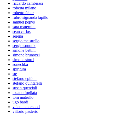
riccardo cambiassi
roberta milano
roberto felter
rubro signanda lapillo
samuel pepys
sara maternini
sean carlos
serena
sergio maistrello
sergio squonk
simone bettini
simone brunozzi
simone storci
sonechka
spiritum
ste
stefano epifani
stefano quintarelli
susan quercioli
tiziano fogliata
tom matrullo
ugo bardi
valentina orsucci
vittorio pasteris