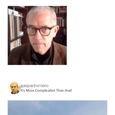
gaspartorriero
It's More Complicated Than that!