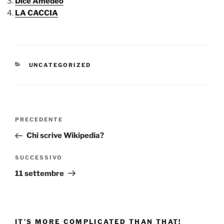
Dice Amedeo
LA CACCIA
CATEGORIE
UNCATEGORIZED
Navigazione
Articolo
PRECEDENTE
articoli
precedente:
Chi scrive Wikipedia?
Articolo
SUCCESSIVO
successivo
11 settembre
IT’S MORE COMPLICATED THAN THAT!