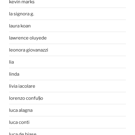
kevin marks
la signora g.
laura koan
lawrence oluyede
leonora giovanazzi
lia
linda
livia iacolare
lorenzo confu§o
luca alagna
luca conti
luca de biase