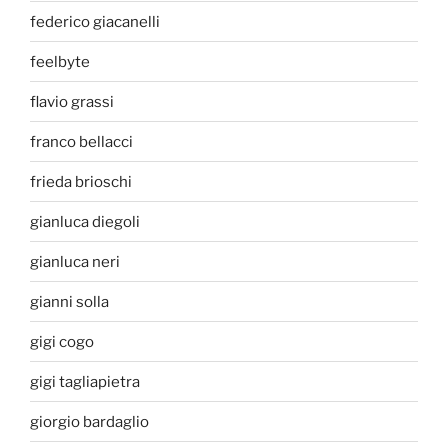
federico giacanelli
feelbyte
flavio grassi
franco bellacci
frieda brioschi
gianluca diegoli
gianluca neri
gianni solla
gigi cogo
gigi tagliapietra
giorgio bardaglio