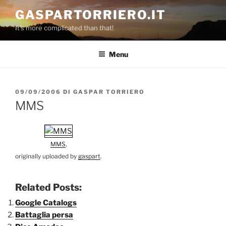
Salta
GASPARTORRIERO.IT
al
It's more complicated than that!
contenuto
Menu
PUBBLICATO
09/09/2006
DI
GASPAR TORRIERO
IL
MMS
MMS
,
originally uploaded by
gaspart
.
Related Posts:
Google Catalogs
Battaglia persa