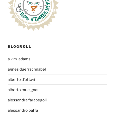
BLOGROLL
a.k.m. adams
agnes duerrschnabel
alberto d'ottavi
alberto mucignat
alessandra farabegoli
alessandro baffa