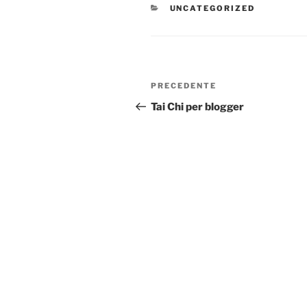
CATEGORIE
UNCATEGORIZED
Navigazione
Articolo
PRECEDENTE
articoli
precedente:
Tai Chi per blogger