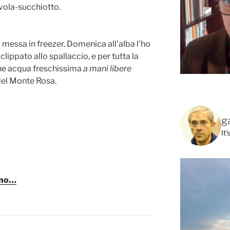
lvola-succhiotto.
o messa in freezer. Domenica all’alba l’ho
clippato allo spallaccio, e per tutta la
one acqua freschissima
a mani libere
del Monte Rosa.
g
It
eno…