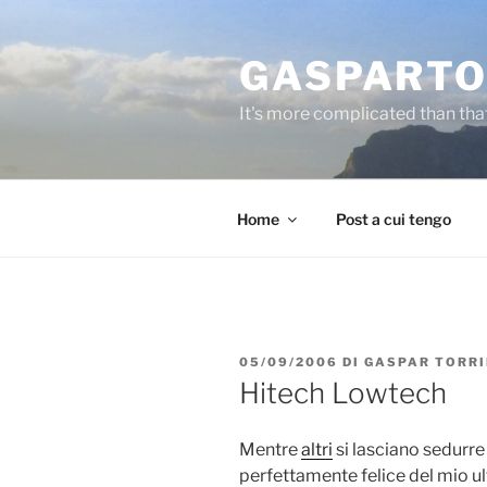
Salta
al
GASPARTO
contenuto
It's more complicated than tha
Home
Post a cui tengo
PUBBLICATO
05/09/2006
DI
GASPAR TORR
IL
Hitech Lowtech
Mentre
altri
si lasciano sedurre
perfettamente felice del mio u