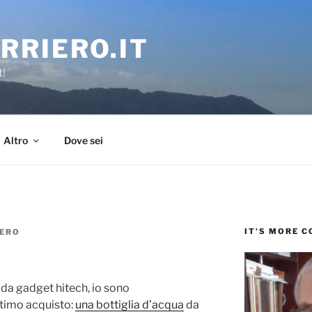
RRIERO.IT
t!
Altro
Dove sei
IT’S MORE 
IERO
 da gadget hitech, io sono
ltimo acquisto:
una bottiglia d’acqua
da